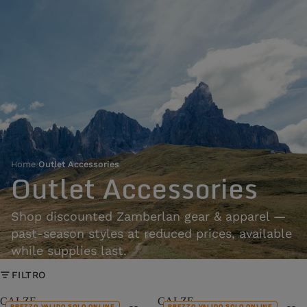
Home
›
Outlet Accessories
Outlet Accessories
Shop discounted Zamberlan gear & apparel —
past-season styles at reduced prices, available
while supplies last.
FILTRO
CALZE
CALZE
PREZZO VALIDO SOLO ONLINE
PREZZO VALIDO SOLO ONLINE