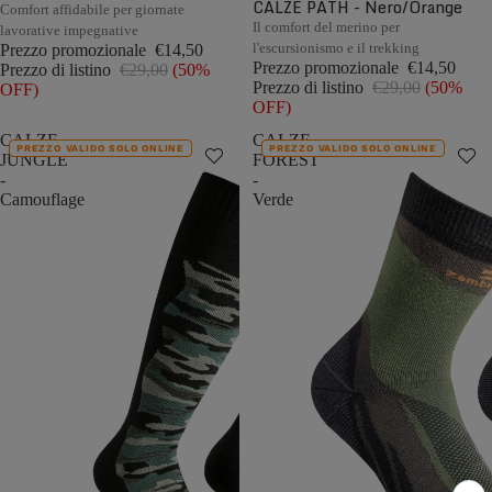
CALZE PATH - Nero/Orange
Comfort affidabile per giornate
Il comfort del merino per
lavorative impegnative
l'escursionismo e il trekking
Prezzo promozionale
€14,50
Prezzo promozionale
€14,50
Prezzo di listino
€29,00
(50%
Prezzo di listino
€29,00
(50%
OFF)
OFF)
CALZE
CALZE
PREZZO VALIDO SOLO ONLINE
PREZZO VALIDO SOLO ONLINE
JUNGLE
FOREST
-
-
Camouflage
Verde