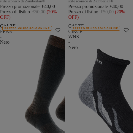
stile iconico di Zamberlan®
stile iconico di Zamberlan®
Prezzo promozionale
€40,00
Prezzo promozionale
€40,00
Prezzo di listino
€50,00
(20%
Prezzo di listino
€50,00
(20%
OFF)
OFF)
CALZE
CALZE
PREZZO VALIDO SOLO ONLINE
PREZZO VALIDO SOLO ONLINE
PEAK
CIRCE
-
WNS
Nero
-
Nero