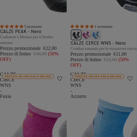
5 recensioni
1 recensione
CALZE PEAK - Nero
Cashmere e Merino per il freddo
CALZE CIRCE WNS - Nero
estremo
Prezzo promozionale
€22,00
Comfort naturale per le escursioni estive
Prezzo di listino
€44,00
(50%
Prezzo promozionale
€11,00
OFF)
Prezzo di listino
€22,00
(50%
OFF)
CALZE
CALZE
PREZZO VALIDO SOLO ONLINE
PREZZO VALIDO SOLO ONLINE
CIRCE
CIRCE
WNS
WNS
-
-
Fuxia
Azzurro