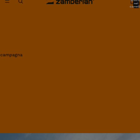
artico
nel
carrell
0
in campagna