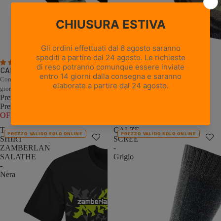
4 recensioni
1 recensione
CALZE JUNGLE - Camouflage
CALZE FOREST - Verde
Comfort e traspirabilità per lunghe
Comfort e traspirabilità per lunghe
giornate di caccia
giornate di caccia
Prezzo promozionale
€13,80
Prezzo promozionale
€12,00
Prezzo di listino
€27,60
(50%
Prezzo di listino
€24,00
(50%
OFF)
OFF)
T-
CALZE
PREZZO VALIDO SOLO ONLINE
PREZZO VALIDO SOLO ONLINE
SHIRT
SCREE
ZAMBERLAN
-
SALATHE
Grigio
-
Nera