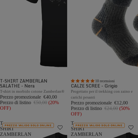
T-SHIRT ZAMBERLAN
10 recensioni
SALATHE - Nera
CALZE SCREE - Grigio
T-shirt in morbido cotone Zamberlan®
Progettato per il trekking con zaino e
Prezzo promozionale
€40,00
carichi pesanti
Prezzo di listino
€50,00
(20%
Prezzo promozionale
€12,00
OFF)
Prezzo di listino
€24,00
(50%
OFF)
T-
T-
PREZZO VALIDO SOLO ONLINE
PREZZO VALIDO SOLO ONLINE
SHIRT
SHIRT
ZAMBERLAN
ZAMBERLAN