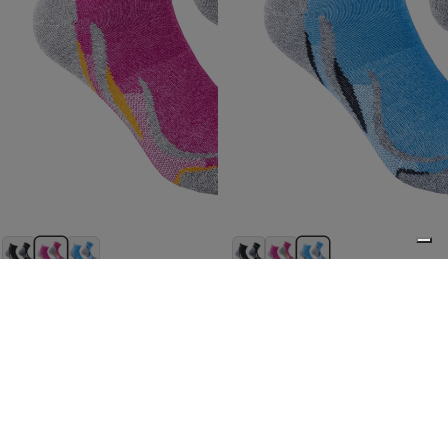
CALZE CIRCE WNS - Fuxia
CALZE CIRCE WNS - Azzurro
Comfort naturale per le escursioni estive
Comfort naturale per le escursioni estive
Prezzo promozionale
€11,00
Prezzo promozionale
€11,00
Prezzo di listino
€22,00
(50%
Prezzo di listino
€22,00
(50%
0
OFF)
OFF)
Shop discounted Zamberlan gear and apparel from past
seasons. Our Outlet collection offers high-quality products
at reduced prices — the best items tend to sell quickly,
and once they're sold out, they're gone for good.