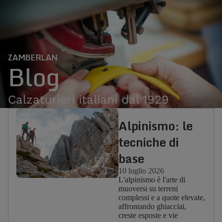
ZAMBERLAN
Blog
Calzaturieri italiani dal 1929
Alpinismo: le
tecniche di
base
10 luglio 2026
L'alpinismo è l'arte di
muoversi su terreni
complessi e a quote elevate,
affrontando ghiacciai,
creste esposte e vie