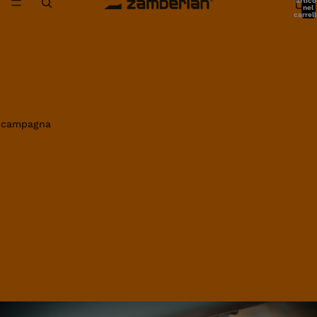
artico
nel
carrell
0
in campagna