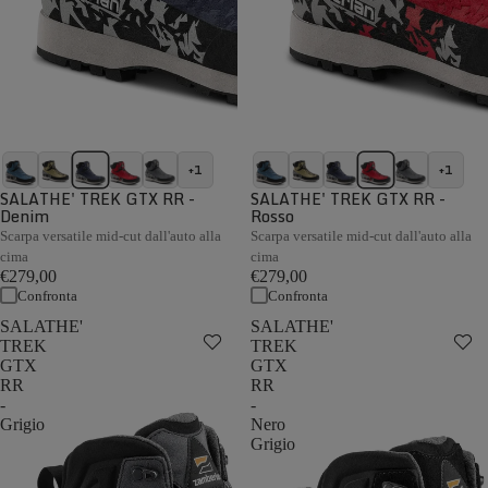
+1
+1
SALATHE' TREK GTX RR -
SALATHE' TREK GTX RR -
Denim
Rosso
Scarpa versatile mid-cut dall'auto alla
Scarpa versatile mid-cut dall'auto alla
cima
cima
€279,00
€279,00
Confronta
Confronta
SALATHE'
SALATHE'
TREK
TREK
GTX
GTX
RR
RR
-
-
Grigio
Nero
Grigio