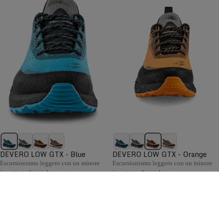
DEVERO LOW GTX - Blue
DEVERO LOW GTX - Orange
Escursionismo leggero con un minore
Escursionismo leggero con un minore
impatto ambientale.
impatto ambientale.
€189,00
€189,00
Confronta
Confronta
La collezione Hiking da donna Zamberlan comprende
scarponi e scarpe confortevoli, flessibili e pronti ad
0
affrontare ogni condizione meteo, con supporto e grip