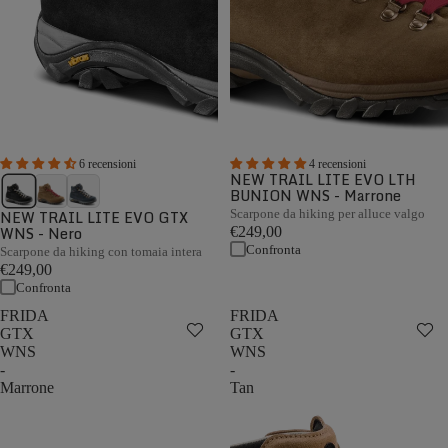
6 recensioni
4 recensioni
NEW TRAIL LITE EVO LTH
BUNION WNS - Marrone
NEW TRAIL LITE EVO GTX
Scarpone da hiking per alluce valgo
WNS - Nero
€249,00
Confronta
Scarpone da hiking con tomaia intera
€249,00
Confronta
FRIDA
FRIDA
GTX
GTX
WNS
WNS
-
-
Marrone
Tan