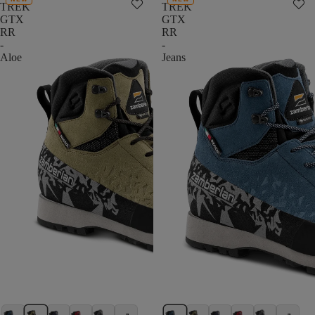
TREK
TREK
GTX
GTX
RR
RR
-
-
Aloe
Jeans