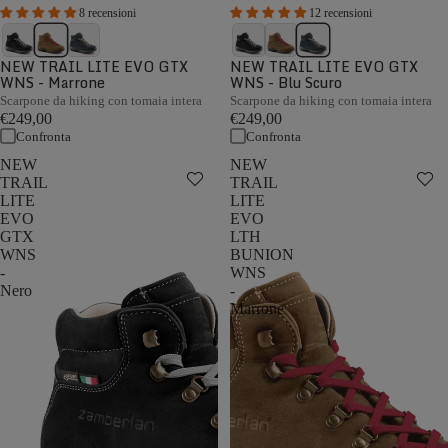
8 recensioni
12 recensioni
NEW TRAIL LITE EVO GTX
NEW TRAIL LITE EVO GTX
WNS - Marrone
WNS - Blu Scuro
Scarpone da hiking con tomaia intera
Scarpone da hiking con tomaia intera
€249,00
€249,00
Confronta
Confronta
NEW
NEW
TRAIL
TRAIL
LITE
LITE
EVO
EVO
GTX
LTH
WNS
BUNION
-
WNS
Nero
-
Marrone