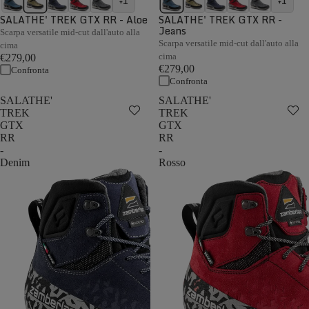
+1
+1
SALATHE' TREK GTX RR - Aloe
SALATHE' TREK GTX RR -
Jeans
Scarpa versatile mid-cut dall'auto alla
Scarpa versatile mid-cut dall'auto alla
cima
cima
€279,00
€279,00
Confronta
Confronta
SALATHE'
SALATHE'
TREK
TREK
GTX
GTX
RR
RR
-
-
Denim
Rosso