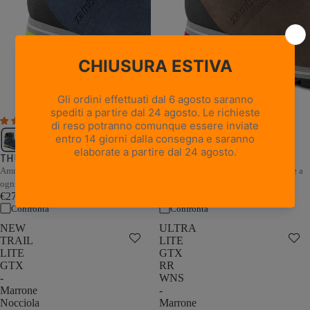
1 recensione
THUNDER GTX - Marrone /
THUNDER GTX - Blu / Grigio
Sabbia
Ammortizzazione e stabilità adattive a
Ammortizzazione e stabilità adattive a
ogni passo
ogni passo
€279,00
€279,00
Confronta
Confronta
NEW
ULTRA
TRAIL
LITE
LITE
GTX
GTX
RR
-
WNS
Marrone
-
Nocciola
Marrone