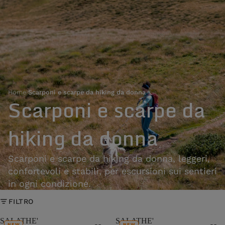
Home
›
Scarponi e scarpe da hiking da donna
Scarponi e scarpe da
hiking da donna
Scarponi e scarpe da hiking da donna, leggeri,
confortevoli e stabili, per escursioni sui sentieri
in ogni condizione.
FILTRO
SALATHE'
SALATHE'
NEW
NEW