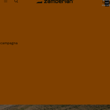
artico
nel
carrell
0
in campagna