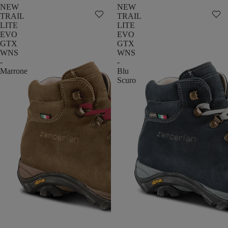
NEW
NEW
TRAIL
TRAIL
LITE
LITE
EVO
EVO
GTX
GTX
WNS
WNS
-
-
Marrone
Blu
Scuro