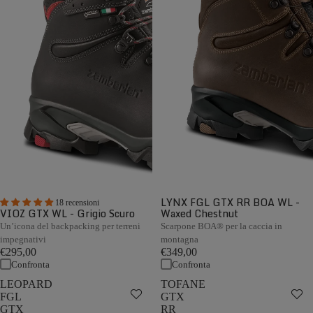
LYNX FGL GTX RR BOA WL -
18 recensioni
VIOZ GTX WL - Grigio Scuro
Waxed Chestnut
Un’icona del backpacking per terreni
Scarpone BOA® per la caccia in
impegnativi
montagna
€295,00
€349,00
Confronta
Confronta
LEOPARD
TOFANE
FGL
GTX
GTX
RR