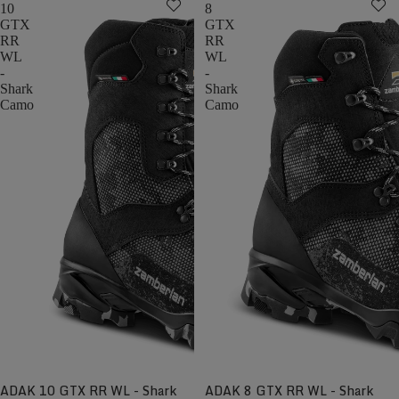
10
8
GTX
GTX
RR
RR
WL
WL
-
-
Shark
Shark
Camo
Camo
ADAK 10 GTX RR WL - Shark
ADAK 8 GTX RR WL - Shark