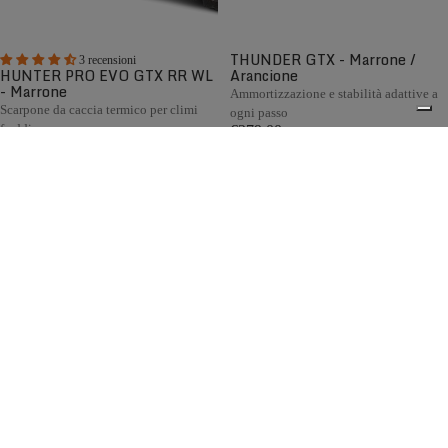
THUNDER GTX - Marrone /
3 recensioni
HUNTER PRO EVO GTX RR WL
Arancione
- Marrone
Ammortizzazione e stabilità adattive a
Scarpone da caccia termico per climi
ogni passo
freddi
€279,00
€369,00
Confronta
Confronta
La collezione di scarponi da caccia Zamberlan racchiude
decenni di esperienza nella calzatura Made in Italy.
0
Progettati per la caccia in montagna, collina e pianura, tutti
i modelli combinano resistenza, comfort e impermeabilità,
grazie alla fodera GORE-TEX, alle suole Vibram® e alla
disponibilità della calzata Wide Last per chi necessita di
maggiore volume e comfort.
Spedizione gratuita sopra ai 150,00€
Italian Design since 1929
Resi facili entro 14 giorni