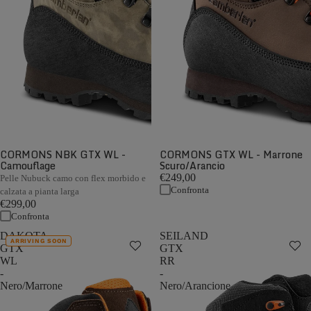
CORMONS NBK GTX WL -
CORMONS GTX WL - Marrone
Camouflage
Scuro/Arancio
€249,00
Pelle Nubuck camo con flex morbido e
Confronta
calzata a pianta larga
€299,00
Confronta
DAKOTA
SEILAND
ARRIVING SOON
GTX
GTX
WL
RR
-
-
Nero/Marrone
Nero/Arancione