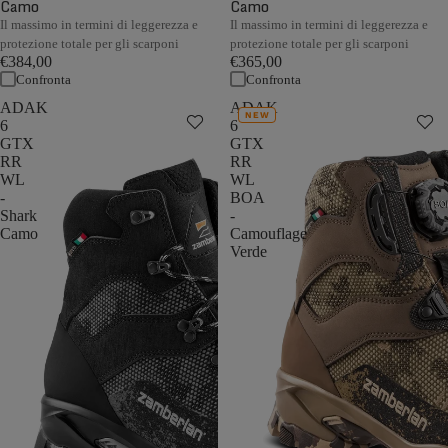
Camo
Camo
Il massimo in termini di leggerezza e
Il massimo in termini di leggerezza e
protezione totale per gli scarponi
protezione totale per gli scarponi
€384,00
€365,00
Confronta
Confronta
ADAK
ADAK
NEW
6
6
GTX
GTX
RR
RR
WL
WL
-
BOA
Shark
-
Camo
Camouflage
Verde