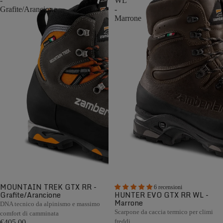
-
WL
Grafite/Arancione
-
Marrone
MOUNTAIN TREK GTX RR -
6 recensioni
Grafite/Arancione
HUNTER EVO GTX RR WL -
Marrone
DNA tecnico da alpinismo e massimo
Scarpone da caccia termico per climi
comfort di camminata
freddi
€405,00