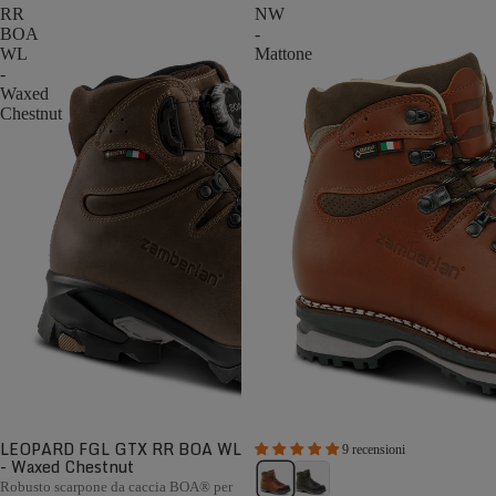
RR
NW
BOA
-
WL
Mattone
-
Waxed
Chestnut
LEOPARD FGL GTX RR BOA WL
9 recensioni
- Waxed Chestnut
Robusto scarpone da caccia BOA® per