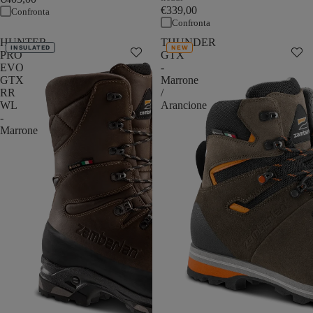
€339,00
Confronta
Confronta
HUNTER
THUNDER
INSULATED
NEW
PRO
GTX
EVO
-
GTX
Marrone
RR
/
WL
Arancione
-
Marrone