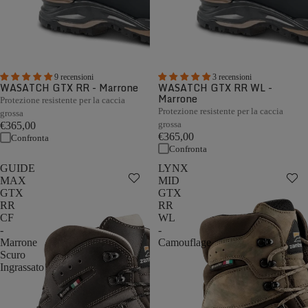
9 recensioni
3 recensioni
WASATCH GTX RR - Marrone
WASATCH GTX RR WL -
Marrone
Protezione resistente per la caccia
Protezione resistente per la caccia
grossa
grossa
€365,00
€365,00
Confronta
Confronta
GUIDE
LYNX
MAX
MID
GTX
GTX
RR
RR
CF
WL
-
-
Marrone
Camouflage
Scuro
Ingrassato