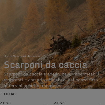
Home
›
Scarponi da caccia
Scarponi da caccia
Scarponi da caccia Made in Italy, impermeabili,
resistenti e con grip affidabile, dal bosco fitto
ai terreni aperti di montagna.
FILTRO
ADAK
ADAK