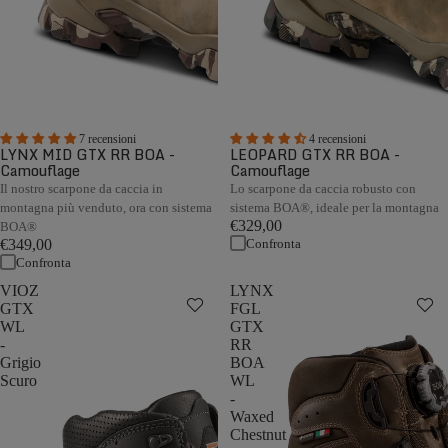
7 recensioni
4 recensioni
LYNX MID GTX RR BOA -
LEOPARD GTX RR BOA -
Camouflage
Camouflage
Il nostro scarpone da caccia in
Lo scarpone da caccia robusto con
montagna più venduto, ora con sistema
sistema BOA®, ideale per la montagna
€329,00
BOA®
Confronta
€349,00
Confronta
VIOZ
LYNX
GTX
FGL
WL
GTX
-
RR
Grigio
BOA
Scuro
WL
-
Waxed
Chestnut