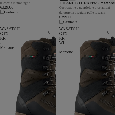
TOFANE GTX RR NW - Mattone
la caccia in montagna
€329,00
Costruzione a guardolo e prestazioni
Confronta
durature in pregiata pelle toscana.
€399,00
Confronta
WASATCH
WASATCH
GTX
GTX
RR
RR
-
WL
Marrone
-
Marrone