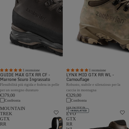
1 recensione
1 recensione
GUIDE MAX GTX RR CF -
LYNX MID GTX RR WL -
Marrone Scuro Ingrassato
Camouflage
Flessibilità più rigida e fodera in pelle
Robusto, stabile e silenzioso per la
per un sostegno duraturo
caccia in montagna
€379,00
€329,00
Confronta
Confronta
MOUNTAIN
HUNTER
INSULATED
TREK
EVO
GTX
GTX
RR
RR