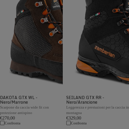
DAKOTA GTX WL -
SEILAND GTX RR -
Nero/Marrone
Nero/Arancione
Scarpone da caccia wide fit con
Leggerezza e prestazioni per la caccia in
protezione antispino
montagna
€270,00
€329,00
Confronta
Confronta