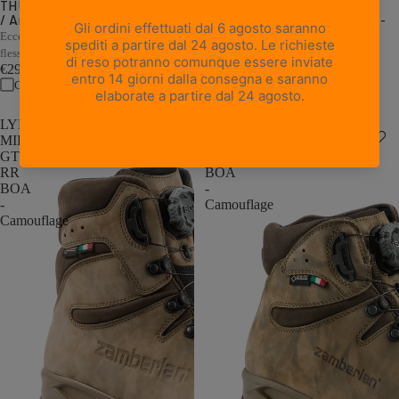
THUNDER PRO GTX - Muschio
1 recensione
/ Arancione
RONDANE GTX RR BOA WL -
Nero/Arancione
Eccellente ammortizzazione, supporto e
Calzata di precisione con doppio
flessibilità in pesi ridotti
BOA®
€299,00
€449,00
Confronta
Confronta
LYNX
LEOPARD
MID
GTX
GTX
RR
RR
BOA
BOA
-
-
Camouflage
Camouflage