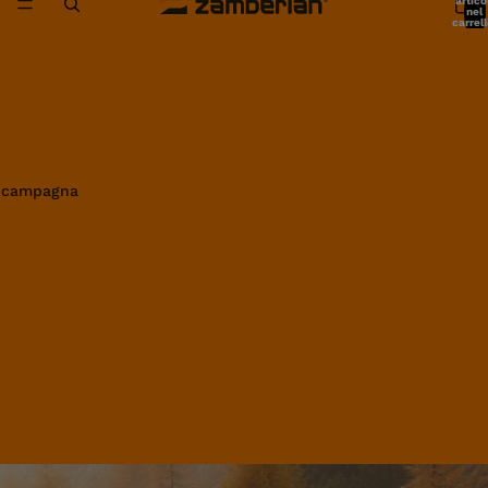
artico
nel
carrell
0
in campagna