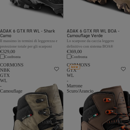
ADAK 6 GTX RR WL - Shark
ADAK 6 GTX RR WL BOA -
Camo
Camouflage Verde
Il massimo in termini di leggerezza e
Lo scarpone da caccia leggero
protezione totale per gli scarponi
definitivo con sistema BOA®
€329,00
€369,00
Confronta
Confronta
CORMONS
CORMONS
NEW
NBK
GTX
GTX
WL
WL
-
-
Marrone
Camouflage
Scuro/Arancio