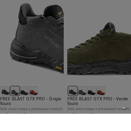
FREE BLAST GTX PRO - Grigio
FREE BLAST GTX PRO - Verde
Scuro
Scuro
Stile senza tempo e prestazioni versatili
Stile senza tempo e prestazioni versatili
per l’uso quotidiano
per l’uso quotidiano
€199,00
€199,00
Confronta
Confronta
La collezione Hiking Uomo Zamberlan comprende scarponi