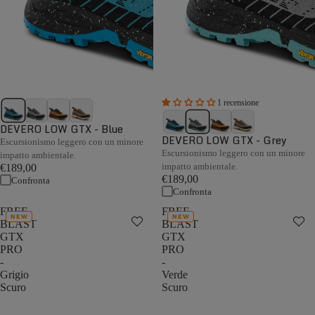
1 recensione
DEVERO LOW GTX - Blue
DEVERO LOW GTX - Grey
Escursionismo leggero con un minore
Escursionismo leggero con un minore
impatto ambientale.
impatto ambientale.
€189,00
€189,00
Confronta
Confronta
FREE
FREE
NEW
NEW
BLAST
BLAST
GTX
GTX
PRO
PRO
-
-
Grigio
Verde
Scuro
Scuro