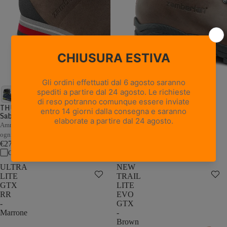
18 recensioni
NEW TRAIL LITE GTX -
Marrone Nocciola
THUNDER GTX - Marrone /
Sabbia
Pelle pieno fiore con trattamento
Hydrobloc®
Ammortizzazione e stabilità adattive a
€235,00
ogni passo
Confronta
€279,00
Confronta
ULTRA
NEW
LITE
TRAIL
GTX
LITE
RR
EVO
-
GTX
Marrone
-
Brown