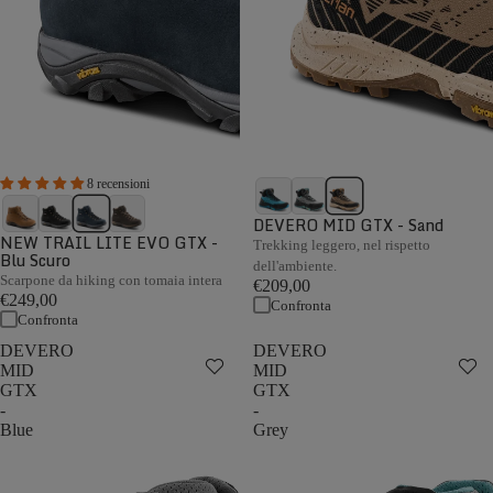
8 recensioni
DEVERO MID GTX - Sand
NEW TRAIL LITE EVO GTX -
Trekking leggero, nel rispetto
Blu Scuro
dell'ambiente.
Scarpone da hiking con tomaia intera
€209,00
€249,00
Confronta
Confronta
DEVERO
DEVERO
MID
MID
GTX
GTX
-
-
Blue
Grey