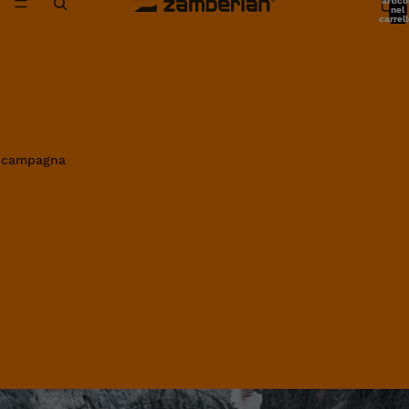
artico
nel
carrell
0
in campagna