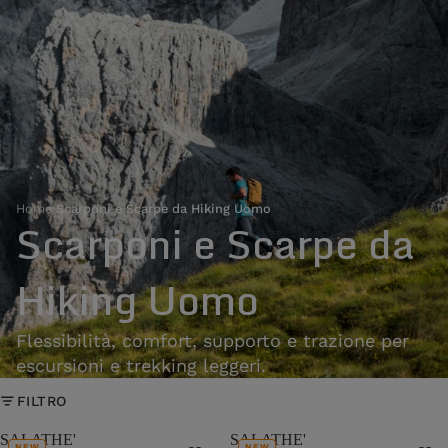
Home
›
Scarponi e Scarpe da Hiking Uomo
Scarponi e Scarpe da
Hiking Uomo
Flessibilità, comfort, supporto e trazione per
escursioni e trekking leggeri.
FILTRO
SALATHE'
SALATHE'
NEW
NEW