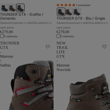
1 recensione
THUNDER GTX - Grafite /
Cemento
THUNDER GTX - Blu / Grigio
Ammortizzazione e stabilità adattive a
Ammortizzazione e stabilità adattive a
ogni passo
ogni passo
€279,00
€279,00
Confronta
Confronta
THUNDER
NEW
GTX
TRAIL
-
LITE
Marrone
GTX
/
-
Sabbia
Marrone
Nocciola