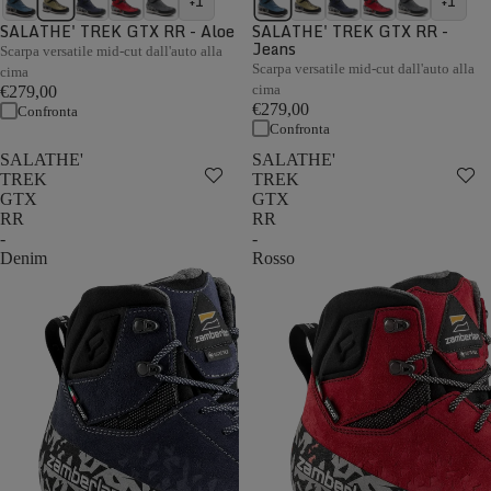
+1
+1
SALATHE' TREK GTX RR - Aloe
SALATHE' TREK GTX RR -
Jeans
Scarpa versatile mid-cut dall'auto alla
Scarpa versatile mid-cut dall'auto alla
cima
cima
€279,00
€279,00
Confronta
Confronta
SALATHE'
SALATHE'
TREK
TREK
GTX
GTX
RR
RR
-
-
Denim
Rosso