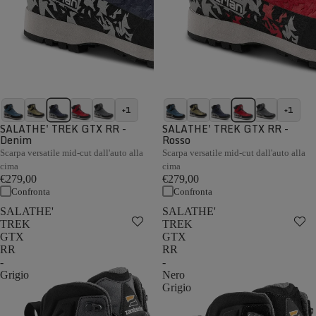
+1
+1
SALATHE' TREK GTX RR -
SALATHE' TREK GTX RR -
Denim
Rosso
Scarpa versatile mid-cut dall'auto alla
Scarpa versatile mid-cut dall'auto alla
cima
cima
€279,00
€279,00
Confronta
Confronta
SALATHE'
SALATHE'
TREK
TREK
GTX
GTX
RR
RR
-
-
Grigio
Nero
Grigio