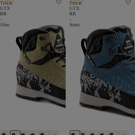
TREK
TREK
GTX
GTX
RR
RR
-
-
Aloe
Jeans