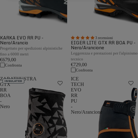
KARKA EVO RR PU -
3 recensioni
Nero/Arancio
EIGER LITE GTX RR BOA PU -
Nero/Arancione
Progettato per spedizioni alpinistiche
Leggerezza e prestazioni per l'alpinismo
fino a 6000 metri
tecnico
€679,00
€729,00
Confronta
Confronta
ZARATHUSTRA
ICE
INSULATED
GTX
TECH
RR
EVO
BOA
RR
-
PU
Nero
-
Nero/Arancione