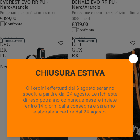
EVEREST EVO RR PU -
DENALI EVO RR PU -
Nero/Arancio
Nero/Arancio
Progettato per spedizioni estreme
Protezione estrema per spedizioni fino a
€899,00
6000 metri
Confronta
€839,00
Confronta
KARKA
EIGER
INSULATED
INSULATED
EVO
LITE
RR
GTX
PU
RR
-
BOA
Nero/Arancio
PU
-
Nero/Arancione