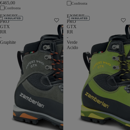
€465,00
Confronta
Confronta
EXPERT
EXPERT
INSULATED
INSULATED
PRO
PRO
GTX
GTX
RR
RR
-
-
Graphite
Verde
Acido