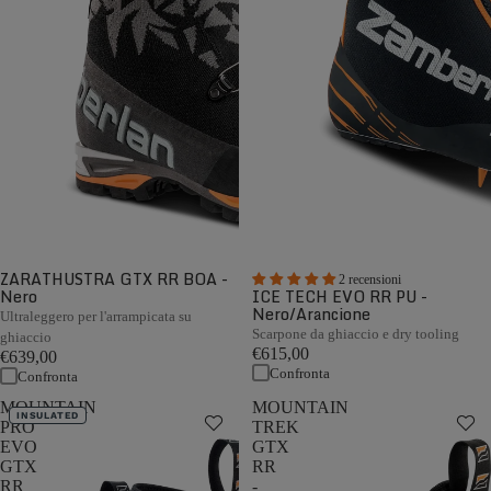
ZARATHUSTRA GTX RR BOA -
2 recensioni
Nero
ICE TECH EVO RR PU -
Nero/Arancione
Ultraleggero per l'arrampicata su
Scarpone da ghiaccio e dry tooling
ghiaccio
€615,00
€639,00
Confronta
Confronta
MOUNTAIN
MOUNTAIN
INSULATED
PRO
TREK
EVO
GTX
GTX
RR
RR
-