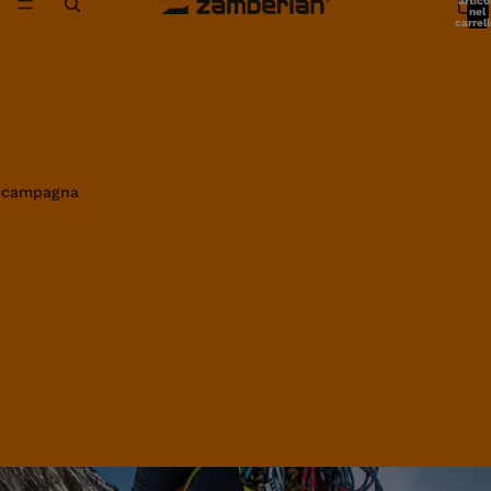
artico
nel
carrell
0
in campagna