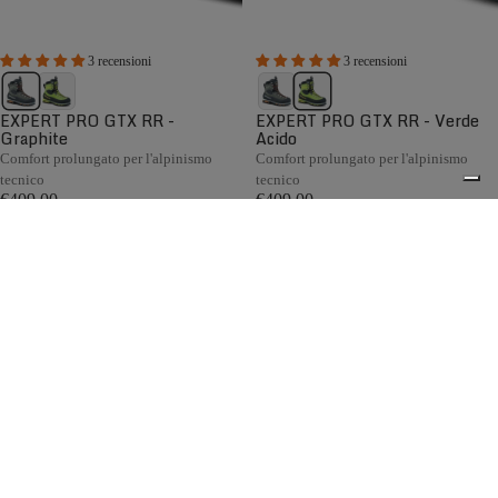
3 recensioni
3 recensioni
EXPERT PRO GTX RR -
EXPERT PRO GTX RR - Verde
Graphite
Acido
Comfort prolungato per l'alpinismo
Comfort prolungato per l'alpinismo
tecnico
tecnico
€409,00
€409,00
Confronta
Confronta
Nata tra le montagne delle Piccole Dolomiti, la collezione di
scarponi da alpinismo da uomo Zamberlan è progettata per
raggiungere vette e affrontare i terreni più impegnativi.
0
Caratterizzati da un design leggero ai vertici della categoria,
sistemi BOA® brevettati, soluzioni tecniche avanzate e una
calzata precisa, gli scarponi da alpinismo Zamberlan
offrono prestazioni eccellenti per alpinismo, progressione
su ghiacciaio, arrampicata su ghiaccio e dry tooling.
Spedizione gratuita sopra ai 150,00€
Italian Design since 1929