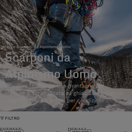
Home
›
Scarponi da Alpinismo Uomo
Scarponi da
Alpinismo Uomo
Scarponi tecnici da alta montagna per
alpinismo, arrampicata su ghiaccio e ghiacciai.
Leggeri, precisi e pronti per condizioni
estreme.
FILTRO
EVEREST
DENALI
INSULATED
INSULATED