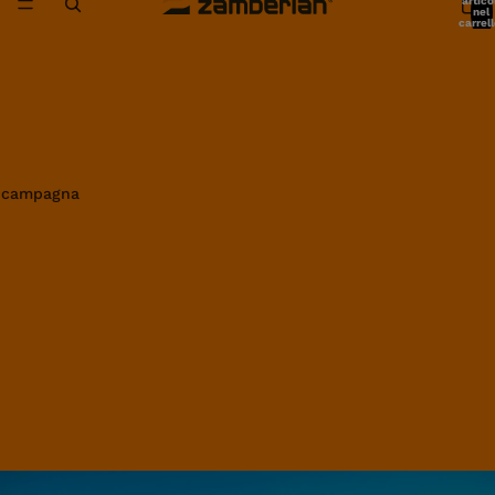
artico
nel
carrell
0
in campagna