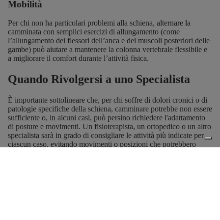
Mobilità
Per chi non ha particolari problemi alla schiena, alternare la
camminata con semplici esercizi di allungamento (come
l’allungamento dei flessori dell’anca e dei muscoli posteriori delle
gambe) può aiutare a mantenere la colonna vertebrale flessibile e
a migliorare il comfort durante l’attività fisica.
Quando Rivolgersi a uno Specialista
È importante sottolineare che, per chi soffre di dolori cronici o di
patologie specifiche della schiena, camminare potrebbe non essere
sufficiente o, in alcuni casi, può persino richiedere l'adattamento
di posture e movimenti. Un fisioterapista, un ortopedico o un altro
specialista sarà in grado di consigliare le attività più indicate per
ciascun caso, evitando movimenti o posizioni che potrebbero
risultare controproducenti.
Camminare può rappresentare dunque un’abitudine sana e utile
per mantenere il corpo attivo, promuovendo una postura
equilibrata e una buona mobilità, fattori che contribuiscono
indirettamente anche alla salute della schiena. Con piccoli
accorgimenti come l’utilizzo di scarpe comode e un’attenzione
alla postura, la camminata può diventare una pratica salutare e a