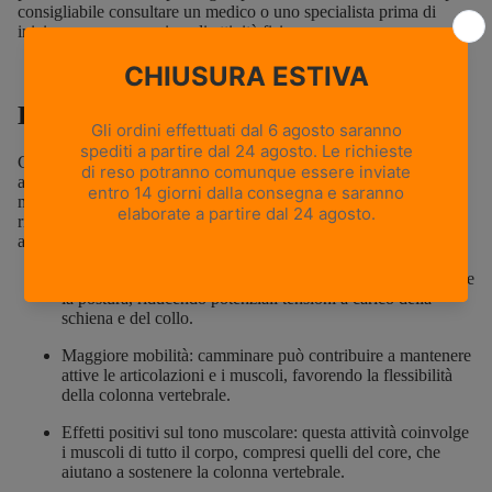
consigliabile consultare un medico o uno specialista prima di
iniziare un nuovo regime di attività fisica.
Benefici Generali
Camminare è un’attività naturale che stimola il corpo in modo
armonioso e a basso impatto, il che la rende praticabile dalla
maggior parte delle persone. Tra i benefici della camminata si
riscontrano vantaggi che, indirettamente, possono giovare anche
alla salute della schiena. In particolare
Allineamento posturale: camminare può aiutare a migliorare
la postura, riducendo potenziali tensioni a carico della
schiena e del collo.
Maggiore mobilità: camminare può contribuire a mantenere
attive le articolazioni e i muscoli, favorendo la flessibilità
della colonna vertebrale.
Effetti positivi sul tono muscolare: questa attività coinvolge
i muscoli di tutto il corpo, compresi quelli del core, che
aiutano a sostenere la colonna vertebrale.