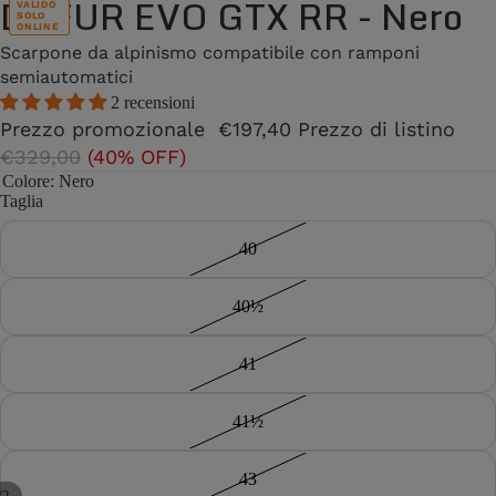
DUFUR EVO GTX RR - Nero
VALIDO
SOLO
ONLINE
Scarpone da alpinismo compatibile con ramponi
semiautomatici
2 recensioni
Prezzo promozionale
€197,40
Prezzo di listino
€329,00
(40% OFF)
Colore
: Nero
Taglia
40
40½
41
41½
43
/
2