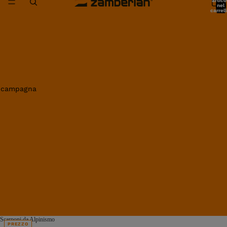
artico
nel
carrell
0
in campagna
Scarponi da Alpinismo
PREZZO