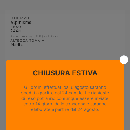
UTILIZZO
Alpinismo
PESO
744g
Based on size US 8 (Half Pair)
ALTEZZA TOMAIA
Media
Flessibilità
1
2
3
4
5
Massima flessibilità
Massima rigidità
Rigida
Ideale per il trekking con zaino e i terreni più impegnativi.
Offre una piattaforma stabile, un'elevata rigidità torsionale
ed è progettata per il trasporto di carichi pesanti.
Ammortizzazione
1
2
3
4
5