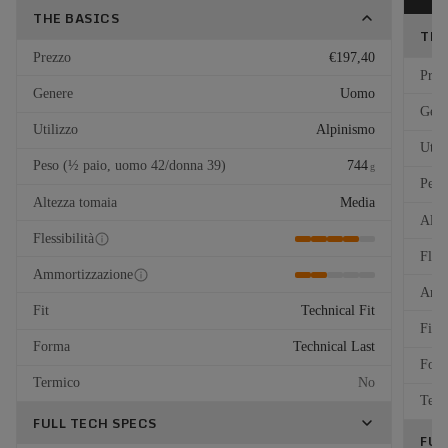
THE BASICS
THE
Prezzo
€197,40
Prez
Genere
Uomo
Gene
Utilizzo
Alpinismo
Util
Peso (½ paio, uomo 42/donna 39)
744
g
Peso
Altezza tomaia
Media
Alte
Flessibilità
Fless
Ammortizzazione
Ammo
Fit
Technical Fit
Fit
Forma
Technical Last
For
Termico
No
Term
FULL TECH SPECS
FUL