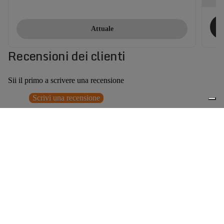
Attuale
Recensioni dei clienti
Sii il primo a scrivere una recensione
Scrivi una recensione
Nessun elemento trovato
Potrebbero interessarti anche
0
Accessori consigliati
Spedizione gratuita sopra ai 150,00€