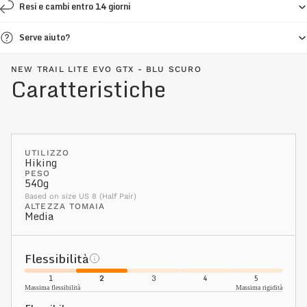
Resi e cambi entro 14 giorni
Serve aiuto?
NEW TRAIL LITE EVO GTX - BLU SCURO
Caratteristiche
UTILIZZO
Hiking
PESO
540g
Based on size US 8 (Half Pair)
ALTEZZA TOMAIA
Media
Flessibilità
1
2
3
4
5
Massima flessibilità
Massima rigidità