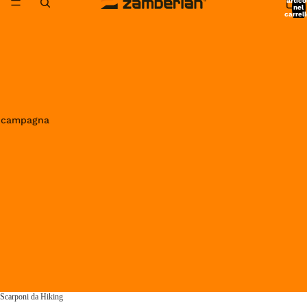
artico
nel
carrell
0
in campagna
Scarponi da Hiking