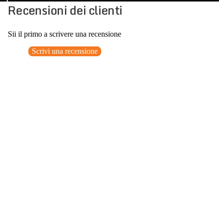
Recensioni dei clienti
Sii il primo a scrivere una recensione
Scrivi una recensione
Nessun elemento trovato
Potrebbero interessarti anche
€249,00
0
Accessori consigliati
Spedizione gratuita sopra ai 150,00€
Italian Design since 1929
Resi facili entro 14 giorni