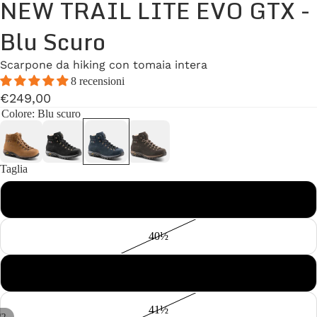
NEW TRAIL LITE EVO GTX -
Blu Scuro
Scarpone da hiking con tomaia intera
8 recensioni
€249,00
Colore
: Blu scuro
Taglia
40
40½
41
41½
/
2