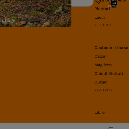
articoli
Ricerca
nel
carrello:
Plantari
0
Lacci
uflage
VEDI TUTTO
Abbigliamento e 
Custodie e borse
Calzini
Magliette
Chiodi filettati
Outlet
VEDI TUTTO
Libro
Libro