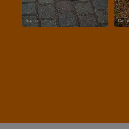
Icona
Camo