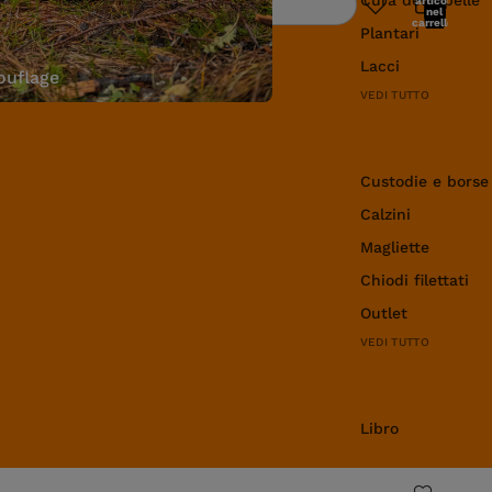
articoli
Ricerca
nel
carrello:
Plantari
0
Lacci
uflage
VEDI TUTTO
Abbigliamento e 
Custodie e borse
Calzini
Magliette
Chiodi filettati
Outlet
VEDI TUTTO
Libro
Libro