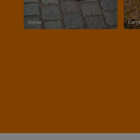
Icona
Camo