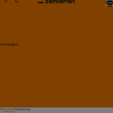
artico
nel
carrell
0
in campagna
Scarponi da Backpacking
PREZZO