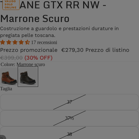
TOFANE GTX RR NW -
VALIDO
SOLO
ONLINE
Marrone Scuro
Costruzione a guardolo e prestazioni durature in
pregiata pelle toscana.
17 recensioni
Prezzo promozionale
€279,30
Prezzo di listino
€399,00
(30% OFF)
Colore
: Marrone scuro
Taglia
37
37½
38
/
2