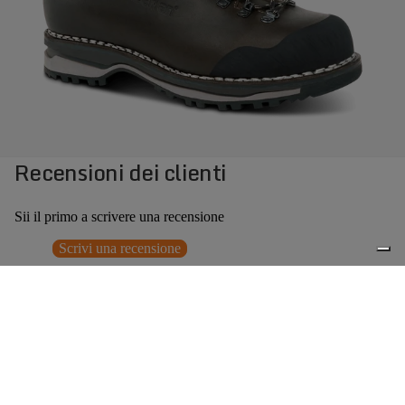
Recensioni dei clienti
Sii il primo a scrivere una recensione
Scrivi una recensione
Nessun elemento trovato
Potrebbero interessarti anche
Prezzo promozionale
€279,30
Prezzo
0
di listino
€399,00
(30% OFF)
Accessori consigliati