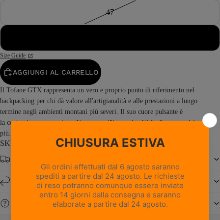
47
48
Size Guide
AGGIUNGI AL CARRELLO
Il Tofane GTX rappresenta un vero e proprio punto di riferimento nel
backpacking per chi dà valore all'artigianalità e alle prestazioni a lungo
termine negli ambienti montani più severi. Il suo cuore pulsante è
la costruzione con cucitura Norvegese (Norwegian Welted) — uno dei metodi
più...
Read more
SKU: 1025PM0G-M8
Spedizione gratuita da € 150
Resi e cambi entro 14 giorni
Serve aiuto?