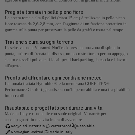
agevole e garantisce decenni di comfort con la giusta manutenzione.
Pregiata tomaia in pelle pieno fiore
La nostra tomaia alta 6 pollici (circa 15 cm) è realizzata in pelle pieno
fiore toscana da 2,6-2,8 mm, con l'aggiunta di un fascione protettivo in
gomma sulla punta per preservare la pelle da graffi e usura nel tempo.
Trazione sicura su ogni terreno
L'esclusiva suola Vibram® NorTrack presenta una zona di spinta in
punta, un'area di frenata in discesa, un tacco strutturato per un appoggio
sicuro e tasselli polivalenti ideali per il backpacking, la caccia e i lavori
all'aperto.
Pronto ad affrontare ogni condizione meteo
La tomaia trattata Hydrobloc® e la membrana GORE-TEX®
Performance Comfort garantiscono un'impermeabilità e una traspirabilità
impeccabili.
Risuolabile e progettato per durare una vita
Made in Italy e risuolabile con suole originali Vibram® per
accompagnarti in una vita intera di avventure.
Recycled Materials
Waterproof
Resolable
Norwegian Welted
Made in Italy