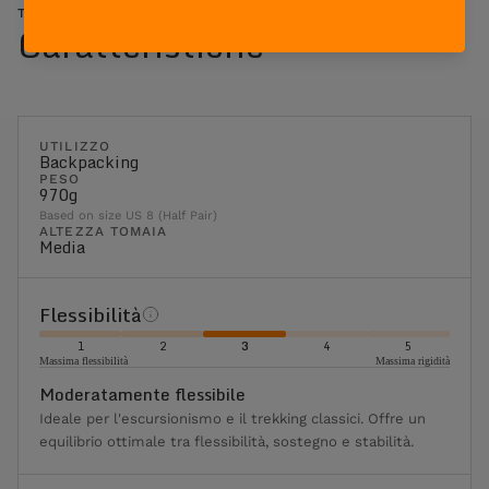
TOFANE GTX RR NW - MARRONE SCURO
Caratteristiche
UTILIZZO
Backpacking
PESO
970g
Based on size US 8 (Half Pair)
ALTEZZA TOMAIA
Media
Flessibilità
1
2
3
4
5
Massima flessibilità
Massima rigidità
Moderatamente flessibile
Ideale per l'escursionismo e il trekking classici. Offre un
equilibrio ottimale tra flessibilità, sostegno e stabilità.