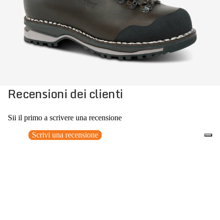
Recensioni dei clienti
Sii il primo a scrivere una recensione
Scrivi una recensione
Nessun elemento trovato
Potrebbero interessarti anche
Prezzo promozionale
€279,30
Prezzo
0
di listino
€399,00
(30% OFF)
Accessori consigliati