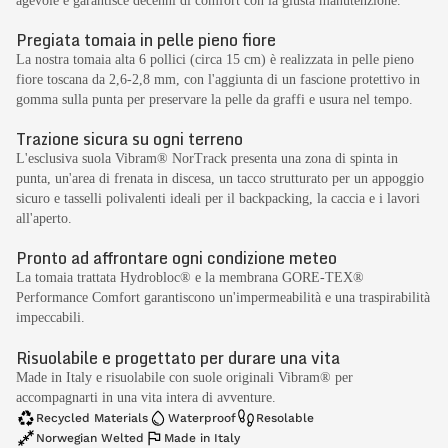
agevole e garantisce decenni di comfort con la giusta manutenzione.
Pregiata tomaia in pelle pieno fiore
La nostra tomaia alta 6 pollici (circa 15 cm) è realizzata in pelle pieno
fiore toscana da 2,6-2,8 mm, con l'aggiunta di un fascione protettivo in
gomma sulla punta per preservare la pelle da graffi e usura nel tempo.
Trazione sicura su ogni terreno
L'esclusiva suola Vibram® NorTrack presenta una zona di spinta in
punta, un'area di frenata in discesa, un tacco strutturato per un appoggio
sicuro e tasselli polivalenti ideali per il backpacking, la caccia e i lavori
all'aperto.
Pronto ad affrontare ogni condizione meteo
La tomaia trattata Hydrobloc® e la membrana GORE-TEX®
Performance Comfort garantiscono un'impermeabilità e una traspirabilità
impeccabili.
Risuolabile e progettato per durare una vita
Made in Italy e risuolabile con suole originali Vibram® per
accompagnarti in una vita intera di avventure.
Recycled Materials
Waterproof
Resolable
Norwegian Welted
Made in Italy