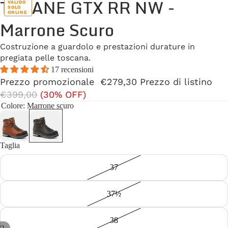
TOFANE GTX RR NW -
VALIDO
SOLO
ONLINE
Marrone Scuro
Costruzione a guardolo e prestazioni durature in
pregiata pelle toscana.
17 recensioni
Prezzo promozionale
€279,30
Prezzo di listino
€399,00
(30% OFF)
Colore
: Marrone scuro
Taglia
37
37½
38
/
2