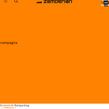
artico
nel
carrell
0
in campagna
Scarponi da Backpacking
PREZZO