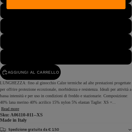
S
M
L
XL
APRI
IMMAGINE
AGGIUNGI AL CARRELLO
A
LUNGHEZZA: fino al ginocchio Calze termiche ad alte prestazioni progettate
SCHERMO
per offrire protezione eccezionale, morbidezza e resistenza. Ideali per attività a
INTERO
bassa intensità e per uso in condizioni di freddo e stazionarie. Composizione:
40% lana merino 40% acrilico 15% nylon 5% elastan Taglie: XS =...
Read more
Sku: A06110-011--XS
Made in
Italy
Spedizione gratuita da € 150