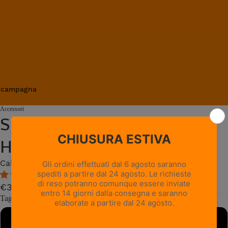
in campagna
Accessori
SOCKS THERMO FOREST
HIGH - Verde
Calze termiche da caccia per basse temperature
6 recensioni
€33,00
Taglia
XS