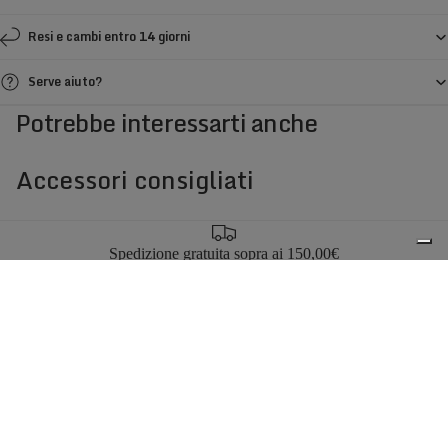
Resi e cambi entro 14 giorni
Serve aiuto?
Potrebbe interessarti anche
Accessori consigliati
Spedizione gratuita sopra ai 150,00€
Italian Design since 1929
€33,00
0
Resi facili entro 14 giorni
Hai bisogno di aiuto?
Iscriviti alla newsletter