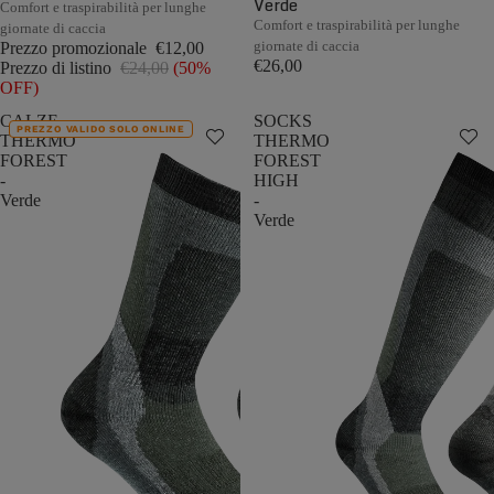
Verde
Comfort e traspirabilità per lunghe
Comfort e traspirabilità per lunghe
giornate di caccia
giornate di caccia
Prezzo promozionale
€12,00
€26,00
Prezzo di listino
€24,00
(50%
OFF)
CALZE
SOCKS
PREZZO VALIDO SOLO ONLINE
THERMO
THERMO
FOREST
FOREST
-
HIGH
Verde
-
Verde