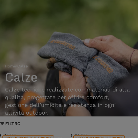
Home
›
Calze
Calze
Calze tecniche realizzate con materiali di alta
qualità, progettate per offrire comfort,
gestione dell'umidità e resistenza in ogni
attività outdoor.
FILTRO
CALZE
CALZE
PREZZO VALIDO SOLO ONLINE
PREZZO VALIDO SOLO ONLINE