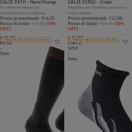
CALZE PATH - Nero/Orange
CALZE SCREE - Grigio
Il comfort del merino per
Progettato per il trekking con zaino e
l'escursionismo e il trekking
carichi pesanti
Prezzo promozionale
€14,50
Prezzo promozionale
€12,00
Prezzo di listino
€29,00
(50%
Prezzo di listino
€24,00
(50%
OFF)
OFF)
CALZE
CALZE
PREZZO VALIDO SOLO ONLINE
PREZZO VALIDO SOLO ONLINE
PEAK
CIRCE
-
WNS
Nero
-
Nero