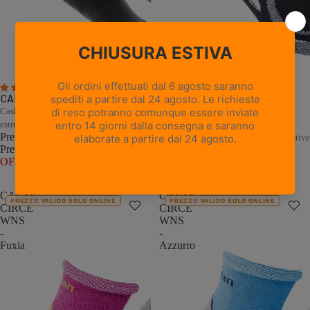
5 recensioni
1 recensione
CALZE PEAK - Nero
Cashmere e Merino per il freddo
CALZE CIRCE WNS - Nero
estremo
Prezzo promozionale
€22,00
Comfort naturale per le escursioni estive
Prezzo di listino
€44,00
(50%
Prezzo promozionale
€11,00
OFF)
Prezzo di listino
€22,00
(50%
OFF)
CALZE
CALZE
PREZZO VALIDO SOLO ONLINE
PREZZO VALIDO SOLO ONLINE
CIRCE
CIRCE
WNS
WNS
-
-
Fuxia
Azzurro