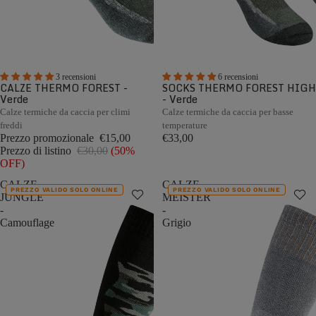
3 recensioni
6 recensioni
CALZE THERMO FOREST -
SOCKS THERMO FOREST HIGH
Verde
- Verde
Calze termiche da caccia per climi
Calze termiche da caccia per basse
freddi
temperature
Prezzo promozionale
€15,00
€33,00
Prezzo di listino
€30,00
(50%
OFF)
CALZE
CALZE
PREZZO VALIDO SOLO ONLINE
PREZZO VALIDO SOLO ONLINE
JUNGLE
MEISTER
-
-
Camouflage
Grigio