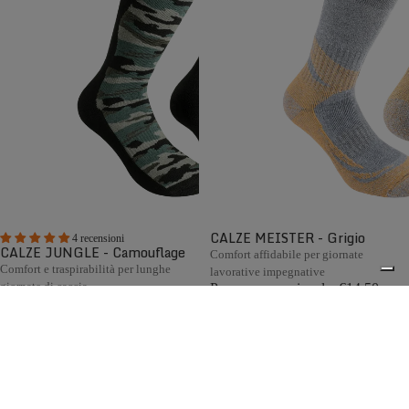
CALZE MEISTER - Grigio
4 recensioni
CALZE JUNGLE - Camouflage
Comfort affidabile per giornate
Comfort e traspirabilità per lunghe
lavorative impegnative
giornate di caccia
Prezzo promozionale
€14,50
Prezzo promozionale
€13,80
Prezzo di listino
€29,00
(50%
Prezzo di listino
€27,60
(50%
OFF)
OFF)
Le calze Zamberlan sono realizzate secondo i più elevati
0
standard qualitativi e impiegano materiali e tecnologie di
eccellenza, come lana Merino, cashmere e altre fibre
pregiate. Interamente Made in Italy, sono progettate per