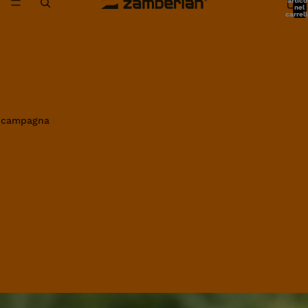
artico
nel
carrell
0
in campagna