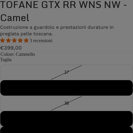
TOFANE GTX RR WNS NW -
Camel
Costruzione a guardolo e prestazioni durature in
pregiata pelle toscana.
3 recensioni
€399,00
Colore
: Cammello
Taglia
37
37½
38
38½
11