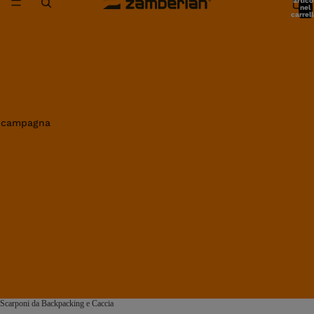
artico
nel
carrell
0
in campagna
Scarponi da Backpacking e Caccia