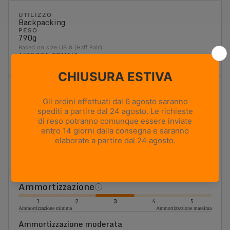
UTILIZZO
Backpacking
PESO
790g
Based on size US 8 (Half Pair)
ALTEZZA TOMAIA
Media
Flessibilità
1
2
3
4
5
Massima flessibilità
Massima rigidità
Moderatamente flessibile
Ideale per l'escursionismo e il trekking classici. Offre un
equilibrio ottimale tra flessibilità, sostegno e stabilità.
Ammortizzazione
1
2
3
4
5
Ammortizzazione minima
Ammortizzazione massima
Ammortizzazione moderata