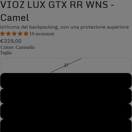
VIOZ LUX GTX RR WNS -
Camel
Un’icona del backpacking, con una protezione superiore
19 recensioni
€329,00
Colore
: Cammello
Taglia
37
37½
38
38½
39
/
8