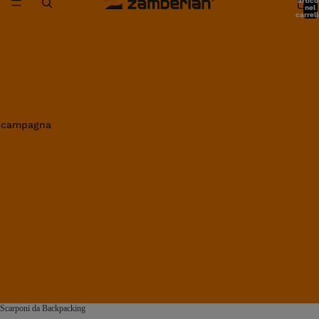
artico
nel
carrell
0
in campagna
Scarponi da Backpacking