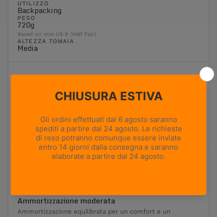
UTILIZZO
Backpacking
PESO
720g
Based on size US 8 (Half Pair)
ALTEZZA TOMAIA
Media
Flessibilità
1
2
3
4
5
Massima flessibilità
Massima rigidità
Moderatamente flessibile
Ideale per l'escursionismo e il trekking classici. Offre un
equilibrio ottimale tra flessibilità, sostegno e stabilità.
Ammortizzazione
1
2
3
4
5
Ammortizzazione minima
Ammortizzazione massima
Ammortizzazione moderata
Ammortizzazione equilibrata per un comfort e un