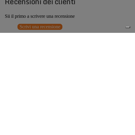
Recensioni dei clienti
Sii il primo a scrivere una recensione
Scrivi una recensione
Nessun elemento trovato
Potrebbero interessarti anche
€329,00
0
Accessori consigliati
Spedizione gratuita sopra ai 150,00€
Italian Design since 1929
Resi facili entro 14 giorni
Hai bisogno di aiuto?