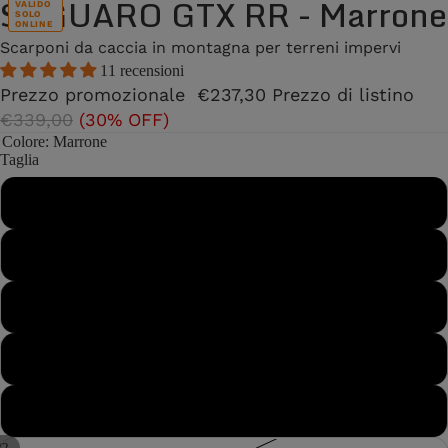
SAGUARO GTX RR - Marrone
VALIDO
SOLO
ONLINE
Scarponi da caccia in montagna per terreni impervi
11 recensioni
Prezzo promozionale
€237,30
Prezzo di listino
€339,00
(30% OFF)
Colore
: Marrone
Taglia
40
40½
41
41½
42
/
2