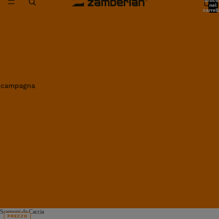
artico
nel
carrell
0
in campagna
Scarponi da Caccia
PREZZO