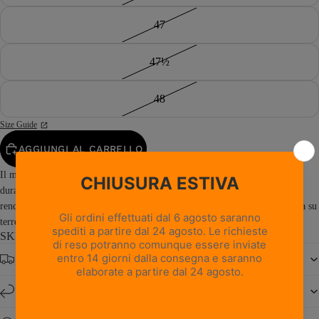
47
47½
48
Size Guide
AGGIUNGI AL CARRELLO
Il modello Saguaro GTX RR è stato progettato per la caccia in montagna
durante tutto l’anno su una varietà di terreni e in diverse condizioni,
rendendolo ideale per la caccia al cinghiale e alla selvaggina di grossa taglia su
terreni accidentati e rocciosi e in...
Read more
SKU: 0966PM3G-M0
Spedizione gratuita da € 150
Resi e cambi entro 14 giorni