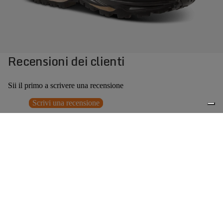
Recensioni dei clienti
Sii il primo a scrivere una recensione
Scrivi una recensione
Nessun elemento trovato
Potrebbero interessarti anche
Prezzo promozionale
€237,30
Prezzo
0
di listino
€339,00
(30% OFF)
Accessori consigliati
Spedizione gratuita sopra ai 150,00€