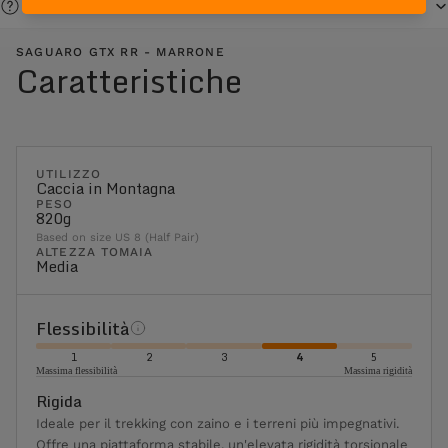
Serve aiuto?
SAGUARO GTX RR - MARRONE
Caratteristiche
UTILIZZO
Caccia in Montagna
PESO
820g
Based on size US 8 (Half Pair)
ALTEZZA TOMAIA
Media
Flessibilità
1
2
3
4
5
Massima flessibilità
Massima rigidità
Rigida
Ideale per il trekking con zaino e i terreni più impegnativi.
Offre una piattaforma stabile, un'elevata rigidità torsionale