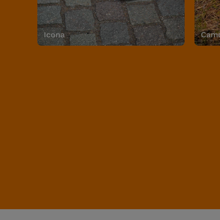
Icona
Camo