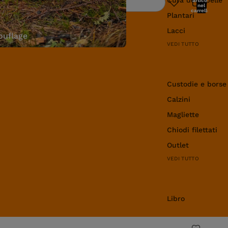
articoli
Ricerca
nel
carrello:
Plantari
0
Lacci
uflage
VEDI TUTTO
Abbigliamento e 
Custodie e borse
Calzini
Magliette
Chiodi filettati
Outlet
VEDI TUTTO
Libro
Libro