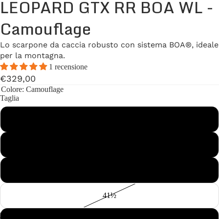
LEOPARD GTX RR BOA WL -
Camouflage
Lo scarpone da caccia robusto con sistema BOA®, ideale
per la montagna.
1 recensione
€329,00
Colore
: Camouflage
Taglia
40
40½
41
41½
/
2