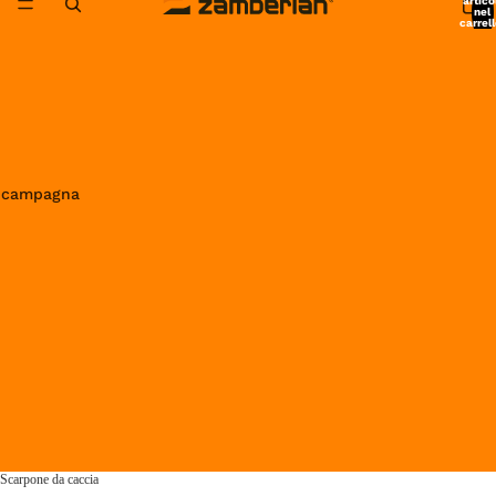
artico
nel
carrell
0
in campagna
Scarpone da caccia