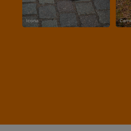
Icona
Camo