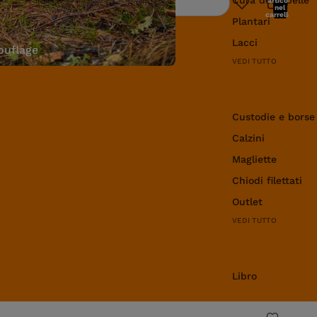
articoli
Ricerca
nel
carrello:
Plantari
0
Lacci
uflage
VEDI TUTTO
Abbigliamento e 
Custodie e borse
Calzini
Magliette
Chiodi filettati
Outlet
VEDI TUTTO
Libro
Libro