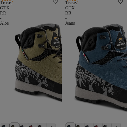
TREK
TREK
GTX
GTX
RR
RR
-
-
Aloe
Jeans