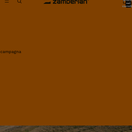
artico
nel
carrell
0
in campagna