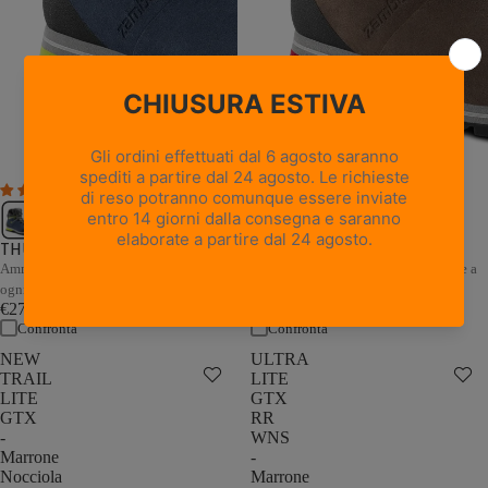
1 recensione
THUNDER GTX - Marrone /
THUNDER GTX - Blu / Grigio
Sabbia
Ammortizzazione e stabilità adattive a
Ammortizzazione e stabilità adattive a
ogni passo
ogni passo
€279,00
€279,00
Confronta
Confronta
NEW
ULTRA
TRAIL
LITE
LITE
GTX
GTX
RR
-
WNS
Marrone
-
Nocciola
Marrone