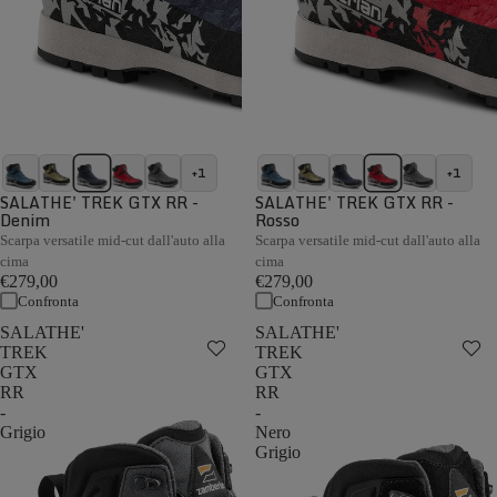
+1
+1
SALATHE' TREK GTX RR -
SALATHE' TREK GTX RR -
Denim
Rosso
Scarpa versatile mid-cut dall'auto alla
Scarpa versatile mid-cut dall'auto alla
cima
cima
€279,00
€279,00
Confronta
Confronta
SALATHE'
SALATHE'
TREK
TREK
GTX
GTX
RR
RR
-
-
Grigio
Nero
Grigio