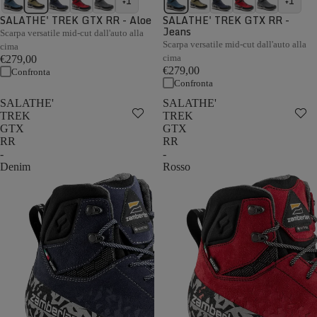
+1
+1
SALATHE' TREK GTX RR - Aloe
SALATHE' TREK GTX RR -
Jeans
Scarpa versatile mid-cut dall'auto alla
Scarpa versatile mid-cut dall'auto alla
cima
cima
€279,00
€279,00
Confronta
Confronta
SALATHE'
SALATHE'
TREK
TREK
GTX
GTX
RR
RR
-
-
Denim
Rosso