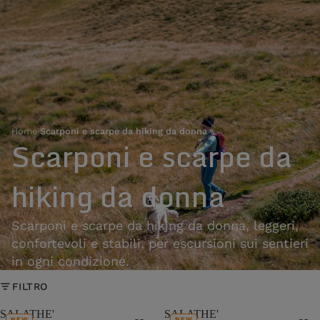
Home
›
Scarponi e scarpe da hiking da donna
Scarponi e scarpe da
hiking da donna
Scarponi e scarpe da hiking da donna, leggeri,
confortevoli e stabili, per escursioni sui sentieri
in ogni condizione.
FILTRO
SALATHE'
SALATHE'
NEW
NEW