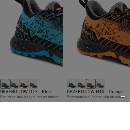
DEVERO LOW GTX - Blue
DEVERO LOW GTX - Orange
Escursionismo leggero con un minore
Escursionismo leggero con un minore
impatto ambientale.
impatto ambientale.
€189,00
€189,00
Confronta
Confronta
La collezione Hiking da donna Zamberlan comprende
scarponi e scarpe confortevoli, flessibili e pronti ad
0
affrontare ogni condizione meteo, con supporto e grip