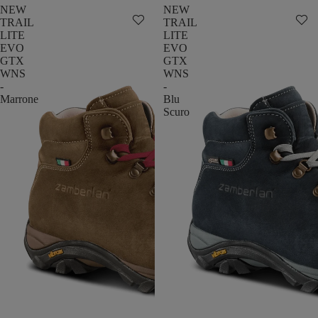
NEW
NEW
TRAIL
TRAIL
LITE
LITE
EVO
EVO
GTX
GTX
WNS
WNS
-
-
Marrone
Blu
Scuro