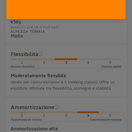
UTILIZZO
Backpacking
PESO
656g
Based on size US 8 (Half Pair)
ALTEZZA TOMAIA
Media
Flessibilità
1
2
3
4
5
Massima flessibilità
Massima rigidità
Moderatamente flessibile
Ideale per l'escursionismo e il trekking classici. Offre un
equilibrio ottimale tra flessibilità, sostegno e stabilità.
Ammortizzazione
1
2
3
4
5
Ammortizzazione minima
Ammortizzazione massima
Ammortizzazione alta