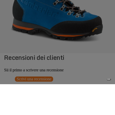
Recensioni dei clienti
Sii il primo a scrivere una recensione
Scrivi una recensione
Nessun elemento trovato
Potrebbero interessarti anche
Prezzo promozionale
€179,40
Prezzo
0
di listino
€299,00
(40% OFF)