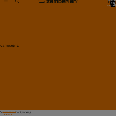
artico
nel
carrell
0
in campagna
Scarponi da Backpacking
PREZZO