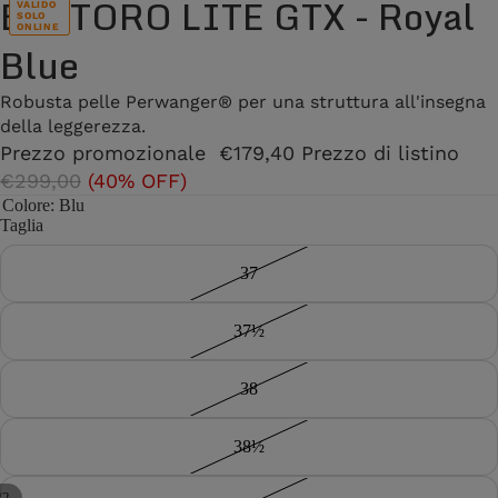
BALTORO LITE GTX - Royal
VALIDO
SOLO
ONLINE
Blue
Robusta pelle Perwanger® per una struttura all'insegna
della leggerezza.
Prezzo promozionale
€179,40
Prezzo di listino
€299,00
(40% OFF)
Colore
: Blu
Taglia
37
37½
38
38½
/
2