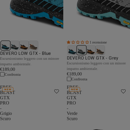
1 recensione
DEVERO LOW GTX - Blue
DEVERO LOW GTX - Grey
Escursionismo leggero con un minore
Escursionismo leggero con un minore
impatto ambientale.
impatto ambientale.
€189,00
€189,00
Confronta
Confronta
FREE
FREE
NEW
NEW
BLAST
BLAST
GTX
GTX
PRO
PRO
-
-
Grigio
Verde
Scuro
Scuro