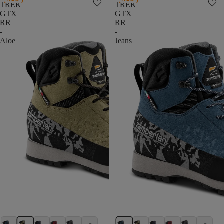
TREK
TREK
GTX
GTX
RR
RR
-
-
Aloe
Jeans