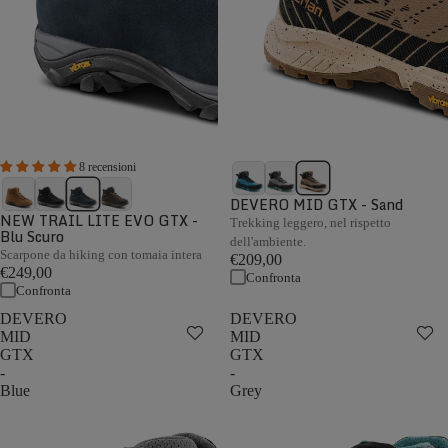
8 recensioni
DEVERO MID GTX - Sand
NEW TRAIL LITE EVO GTX -
Trekking leggero, nel rispetto
Blu Scuro
dell'ambiente.
Scarpone da hiking con tomaia intera
€209,00
€249,00
Confronta
Confronta
DEVERO
DEVERO
MID
MID
GTX
GTX
-
-
Blue
Grey