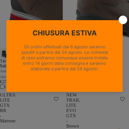
18 recensioni
NEW TRAIL LITE GTX -
Marrone Nocciola
THUNDER GTX - Marrone /
Sabbia
Pelle pieno fiore con trattamento
Hydrobloc®
Ammortizzazione e stabilità adattive a
€235,00
ogni passo
Confronta
€279,00
Confronta
ULTRA
NEW
LITE
TRAIL
GTX
LITE
RR
EVO
-
GTX
Marrone
-
Brown