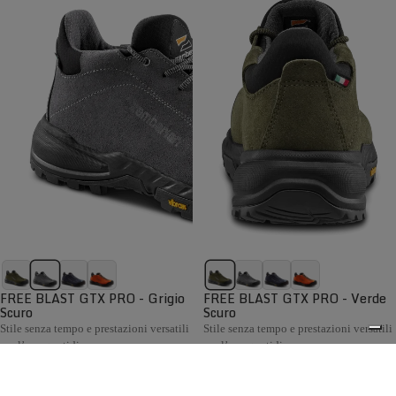
FREE BLAST GTX PRO - Grigio
FREE BLAST GTX PRO - Verde
Scuro
Scuro
Stile senza tempo e prestazioni versatili
Stile senza tempo e prestazioni versatili
per l’uso quotidiano
per l’uso quotidiano
€199,00
€199,00
Confronta
Confronta
La collezione Hiking Uomo Zamberlan comprende scarponi