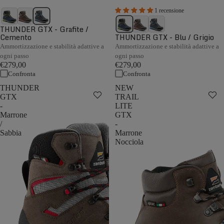
1 recensione
THUNDER GTX - Grafite /
Cemento
THUNDER GTX - Blu / Grigio
Ammortizzazione e stabilità adattive a
Ammortizzazione e stabilità adattive a
ogni passo
ogni passo
€279,00
€279,00
Confronta
Confronta
THUNDER
NEW
GTX
TRAIL
-
LITE
Marrone
GTX
/
-
Sabbia
Marrone
Nocciola