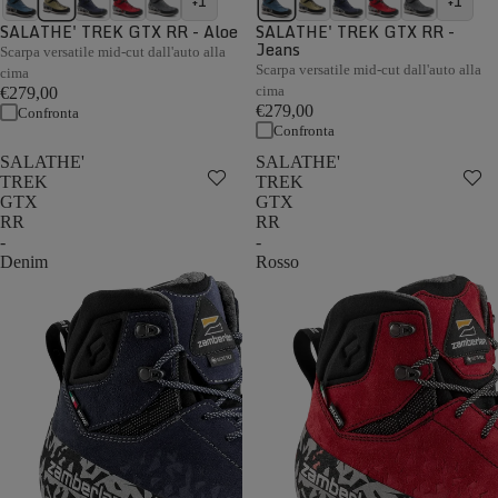
+1
+1
SALATHE' TREK GTX RR - Aloe
SALATHE' TREK GTX RR -
Jeans
Scarpa versatile mid-cut dall'auto alla
Scarpa versatile mid-cut dall'auto alla
cima
cima
€279,00
€279,00
Confronta
Confronta
SALATHE'
SALATHE'
TREK
TREK
GTX
GTX
RR
RR
-
-
Denim
Rosso