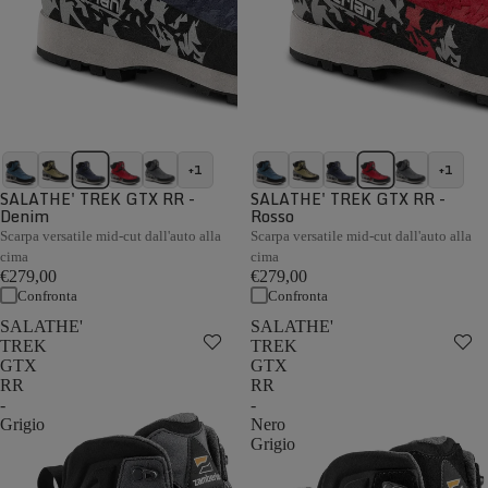
+1
+1
SALATHE' TREK GTX RR -
SALATHE' TREK GTX RR -
Denim
Rosso
Scarpa versatile mid-cut dall'auto alla
Scarpa versatile mid-cut dall'auto alla
cima
cima
€279,00
€279,00
Confronta
Confronta
SALATHE'
SALATHE'
TREK
TREK
GTX
GTX
RR
RR
-
-
Grigio
Nero
Grigio