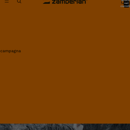
artico
nel
carrell
0
in campagna