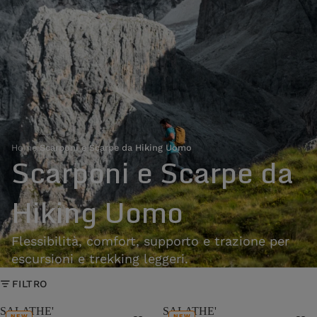
Home
›
Scarponi e Scarpe da Hiking Uomo
Scarponi e Scarpe da
Hiking Uomo
Flessibilità, comfort, supporto e trazione per
escursioni e trekking leggeri.
FILTRO
SALATHE'
SALATHE'
NEW
NEW