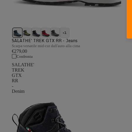
+1
SALATHE' TREK GTX RR - Jeans
Scarpa versatile mid-cut dall'auto alla cima
€279,00
Confronta
SALATHE'
TREK
GTX
RR
-
Denim