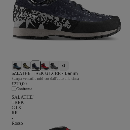
+1
SALATHE' TREK GTX RR - Denim
Scarpa versatile mid-cut dall'auto alla cima
€279,00
Confronta
SALATHE'
TREK
GTX
RR
-
Rosso