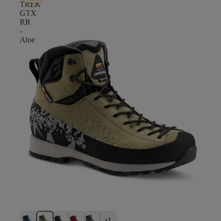
TREK
GTX
RR
-
Aloe
+1