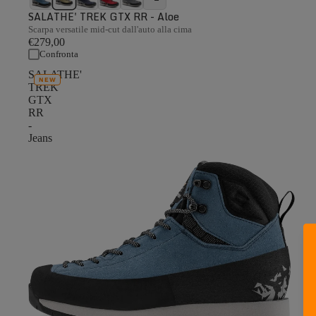
SALATHE' TREK GTX RR - Aloe
Scarpa versatile mid-cut dall'auto alla cima
€279,00
Confronta
SALATHE'
NEW
TREK
GTX
RR
-
Jeans