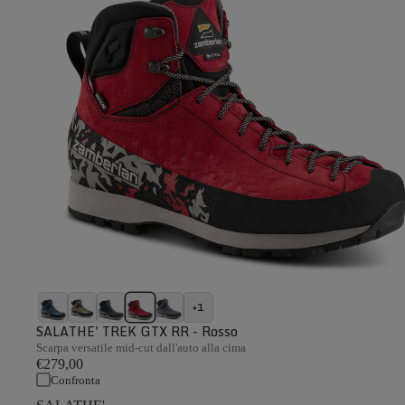
+1
SALATHE' TREK GTX RR - Rosso
Scarpa versatile mid-cut dall'auto alla cima
€279,00
Confronta