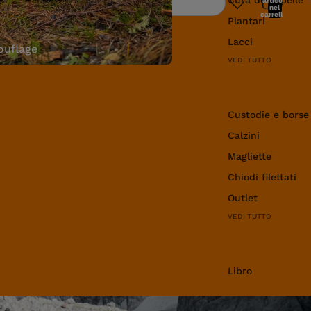
articoli
Ricerca
nel
carrello:
Plantari
0
Lacci
uflage
VEDI TUTTO
Abbigliamento e 
Custodie e borse
Calzini
Magliette
Chiodi filettati
Outlet
VEDI TUTTO
Libro
Libro