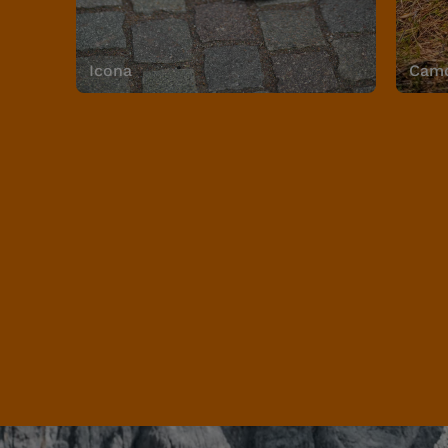
Icona
Camo