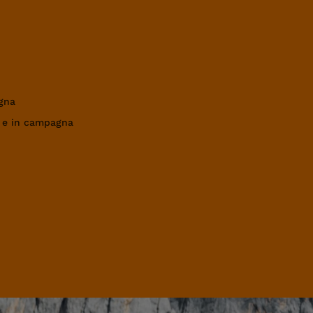
gna
a e in campagna