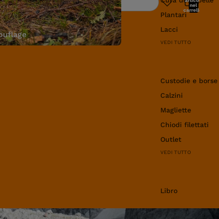
articoli
Ricerca
nel
carrello:
Plantari
0
Lacci
uflage
VEDI TUTTO
Abbigliamento e 
Custodie e borse
Calzini
Magliette
Chiodi filettati
Outlet
VEDI TUTTO
Libro
Libro