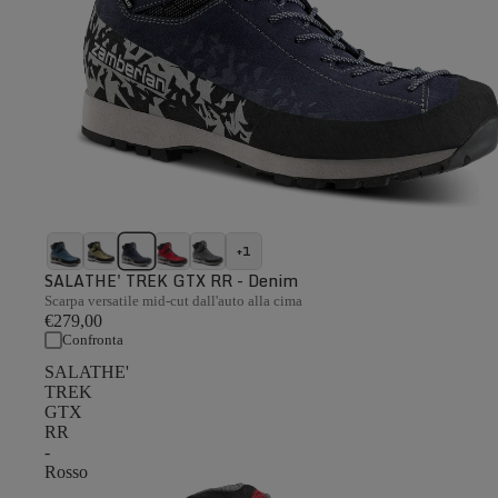
+1
SALATHE' TREK GTX RR - Denim
Scarpa versatile mid-cut dall'auto alla cima
€279,00
Confronta
SALATHE'
TREK
GTX
RR
-
Rosso