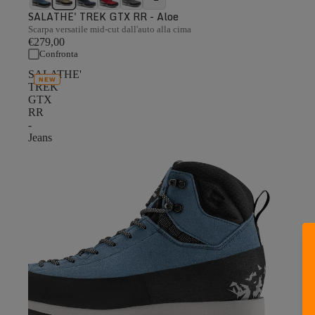
SALATHE' TREK GTX RR - Aloe
Scarpa versatile mid-cut dall'auto alla cima
€279,00
Confronta
SALATHE'
NEW
TREK
GTX
RR
-
Jeans