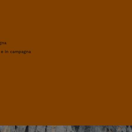
gna
a e in campagna