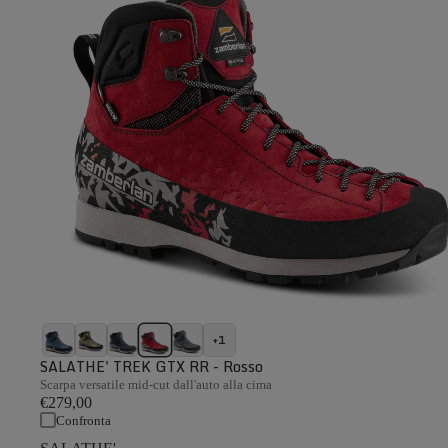
+1
SALATHE' TREK GTX RR - Rosso
Scarpa versatile mid-cut dall'auto alla cima
€279,00
Confronta