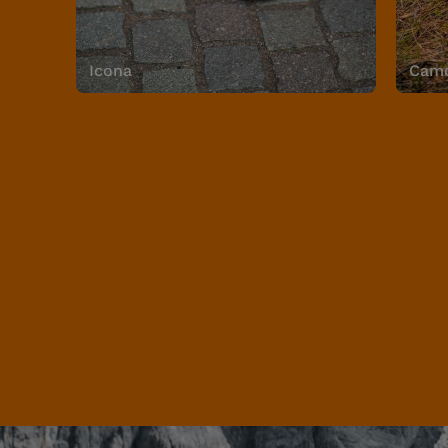
Icona
Camo