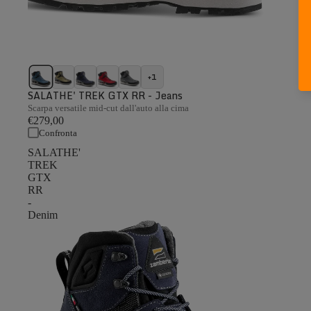
+1
SALATHE' TREK GTX RR - Jeans
Scarpa versatile mid-cut dall'auto alla cima
€279,00
Confronta
SALATHE'
TREK
GTX
RR
-
Denim