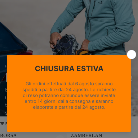
Home
›
Portascarponi e Borse
Portascarponi e Borse
Borse porta scarponi e zaino pieghevole
ultraleggero Zamberlan per proteggere e
trasportare calzature ed equipaggiamento con
stile.
FILTRO
BORSA
ZAMBERLAN