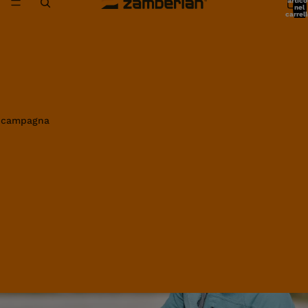
artico
nel
carrell
0
in campagna