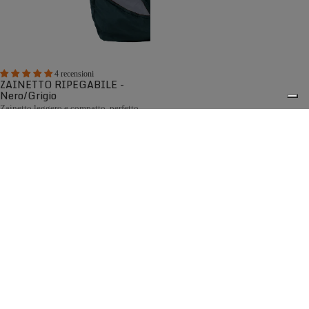
4 recensioni
ZAINETTO RIPEGABILE -
Nero/Grigio
Zainetto leggero e compatto, perfetto
per qualsiasi avventura
€20,00
La collezione di Borse e Custodie per Scarponi Zamberlan è
pensata per proteggere e trasportare le tue calzature con
0
la stessa cura con cui vengono realizzate. La classica borsa
porta scarponi Zamberlan mantiene gli scarponi protetti e
in ordine dopo ogni avventura. Completa il tuo
equipaggiamento con lo zaino pieghevole ultraleggero,
ideale per escursioni giornaliere e per l'uso quotidiano.
Spedizione gratuita sopra ai 150,00€
Italian Design since 1929