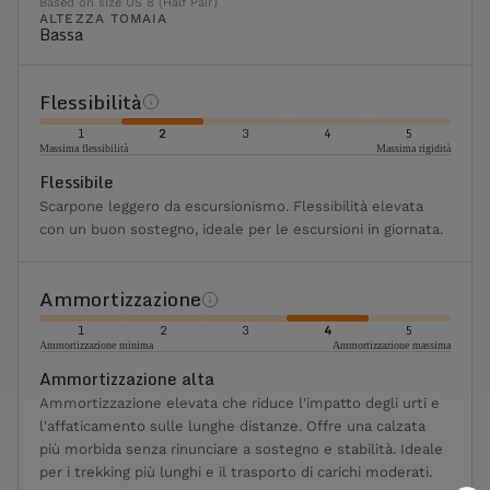
Based on size US 8 (Half Pair)
ALTEZZA TOMAIA
Bassa
Flessibilità
1
2
3
4
5
Massima flessibilità
Massima rigidità
Flessibile
Scarpone leggero da escursionismo. Flessibilità elevata
con un buon sostegno, ideale per le escursioni in giornata.
Ammortizzazione
1
2
3
4
5
Ammortizzazione minima
Ammortizzazione massima
Ammortizzazione alta
Ammortizzazione elevata che riduce l'impatto degli urti e
l'affaticamento sulle lunghe distanze. Offre una calzata
più morbida senza rinunciare a sostegno e stabilità. Ideale
per i trekking più lunghi e il trasporto di carichi moderati.