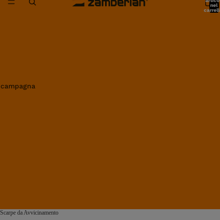
artico
nel
carrell
0
in campagna
Scarpe da Avvicinamento