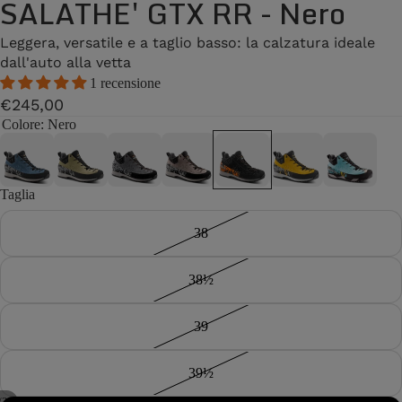
SALATHE' GTX RR - Nero
Leggera, versatile e a taglio basso: la calzatura ideale
dall'auto alla vetta
1 recensione
€245,00
Colore
: Nero
Taglia
38
38½
39
39½
/
2