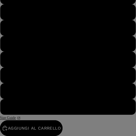
44½
45
45½
46
46½
47
48
Size Guide
AGGIUNGI AL CARRELLO