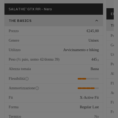
SALATHE' GTX RR - Nero
EL C
THE BASICS
THE
Prezzo
€245,00
Prez
Genere
Unisex
Gene
Utilizzo
Avvicinamento e hiking
Util
Peso (½ paio, uomo 42/donna 39)
445
g
Peso
Altezza tomaia
Bassa
Alte
Flessibilità
Fless
Ammortizzazione
Ammo
Fit
X-Active Fit
Fit
Forma
Regular Last
For
Termico
No