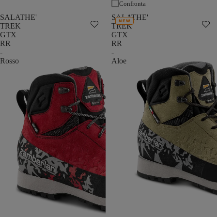
Confronta
SALATHE'
SALATHE'
NEW
TREK
TREK
GTX
GTX
RR
RR
-
-
Rosso
Aloe