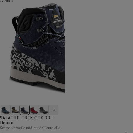
Denim
+1
SALATHE' TREK GTX RR -
Denim
Scarpa versatile mid-cut dall'auto alla