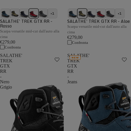
+1
+1
SALATHE' TREK GTX RR -
SALATHE' TREK GTX RR - Aloe
Rosso
Scarpa versatile mid-cut dall'auto alla
Scarpa versatile mid-cut dall'auto alla
cima
cima
€279,00
€279,00
Confronta
Confronta
SALATHE'
SALATHE'
NEW
TREK
TREK
GTX
GTX
RR
RR
-
-
Nero
Jeans
Grigio