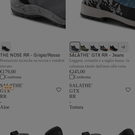
+2
THE NOSE RR - Grigio/Rosso
SALATHE' GTX RR - Jeans
Prestazioni tecniche su roccia e comfort
Leggera, versatile e a taglio basso: la
elevato
calzatura ideale dall'auto alla vetta
€179,00
€245,00
Confronta
Confronta
SALATHE'
SALATHE'
NEW
GTX
GTX
RR
RR
-
-
Aloe
Tortora