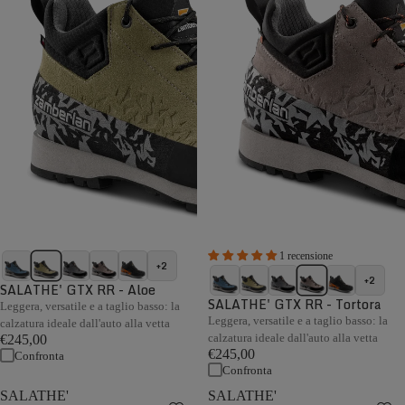
1 recensione
+2
+2
SALATHE' GTX RR - Aloe
SALATHE' GTX RR - Tortora
Leggera, versatile e a taglio basso: la
Leggera, versatile e a taglio basso: la
calzatura ideale dall'auto alla vetta
calzatura ideale dall'auto alla vetta
€245,00
€245,00
Confronta
Confronta
SALATHE'
SALATHE'