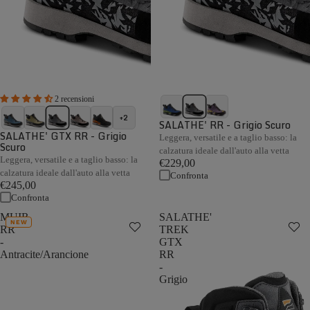
2 recensioni
+2
SALATHE' RR - Grigio Scuro
SALATHE' GTX RR - Grigio
Leggera, versatile e a taglio basso: la
Scuro
calzatura ideale dall'auto alla vetta
Leggera, versatile e a taglio basso: la
€229,00
calzatura ideale dall'auto alla vetta
Confronta
€245,00
Confronta
MUIR
SALATHE'
NEW
RR
TREK
-
GTX
Antracite/Arancione
RR
-
Grigio