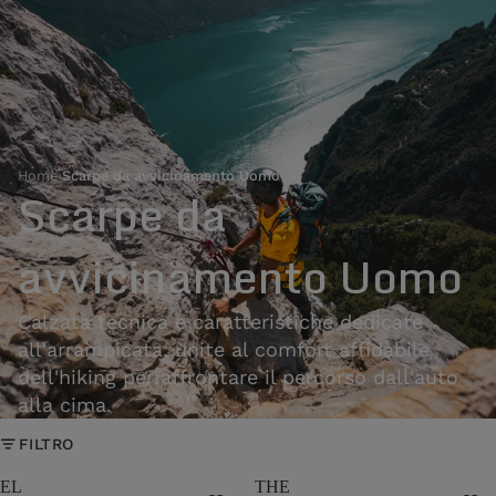
Home
›
Scarpe da avvicinamento Uomo
Scarpe da
avvicinamento Uomo
Calzata tecnica e caratteristiche dedicate
all'arrampicata, unite al comfort affidabile
dell'hiking per affrontare il percorso dall'auto
alla cima.
FILTRO
EL
THE