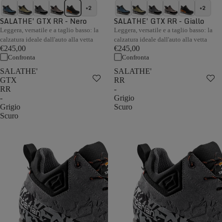
+2
+2
SALATHE' GTX RR - Nero
SALATHE' GTX RR - Giallo
Leggera, versatile e a taglio basso: la
Leggera, versatile e a taglio basso: la
calzatura ideale dall'auto alla vetta
calzatura ideale dall'auto alla vetta
€245,00
€245,00
Confronta
Confronta
SALATHE'
SALATHE'
GTX
RR
RR
-
-
Grigio
Grigio
Scuro
Scuro