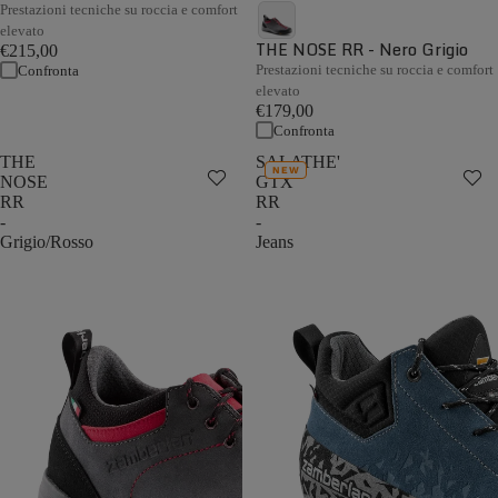
Prestazioni tecniche su roccia e comfort
elevato
THE NOSE RR - Nero Grigio
€215,00
Prestazioni tecniche su roccia e comfort
Confronta
elevato
€179,00
Confronta
THE
SALATHE'
NEW
NOSE
GTX
RR
RR
-
-
Grigio/Rosso
Jeans