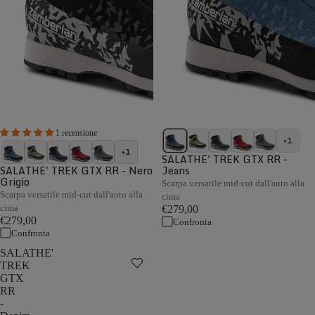
1 recensione
+1
+1
SALATHE' TREK GTX RR -
SALATHE' TREK GTX RR - Nero
Jeans
Grigio
Scarpa versatile mid-cut dall'auto alla
Scarpa versatile mid-cut dall'auto alla
cima
cima
€279,00
€279,00
Confronta
Confronta
SALATHE'
TREK
GTX
RR
-