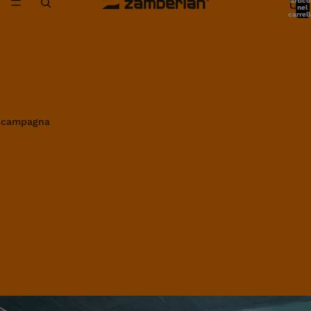
artico
nel
carrell
0
in campagna