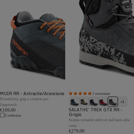
MUIR RR - Antracite/Arancione
1 recensione
Flessibilità, grip e comfort per
+1
l'approach
SALATHE' TREK GTX RR -
€169,00
Grigio
Confronta
Scarpa versatile mid-cut dall'auto alla
cima
€279,00