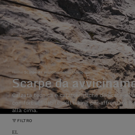
Home
›
Scarpe da avvicinamento Uomo
Scarpe da avvicinam
Calzata tecnica e caratteristiche dedicate all'
comfort affidabile dell'hiking per affrontare il
alla cima.
FILTRO
EL