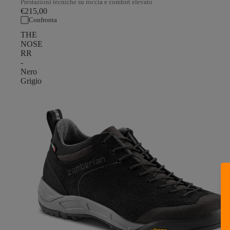
Prestazioni tecniche su roccia e comfort elevato
€215,00
Confronta
THE
NOSE
RR
-
Nero
Grigio