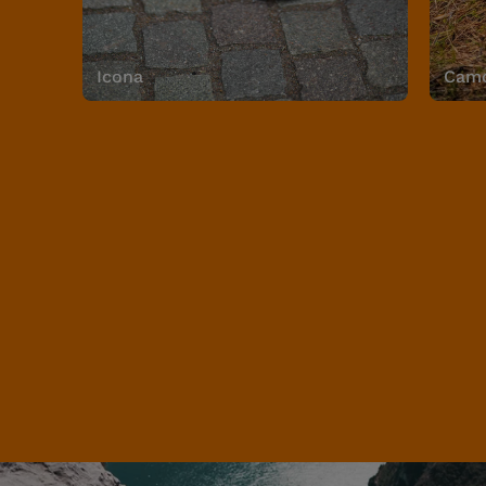
Icona
Camo