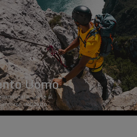
ento Uomo
arrampicata, unite al
 percorso dall'auto