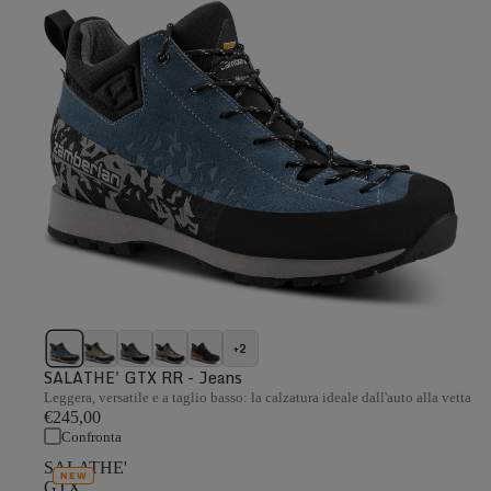
+2
SALATHE' GTX RR - Jeans
Leggera, versatile e a taglio basso: la calzatura ideale dall'auto alla vetta
€245,00
Confronta
SALATHE'
NEW
GTX