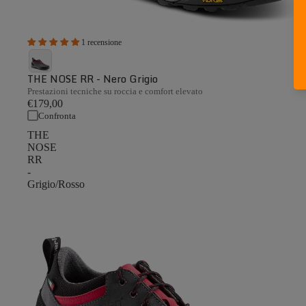
1 recensione
THE NOSE RR - Nero Grigio
Prestazioni tecniche su roccia e comfort elevato
€179,00
Confronta
THE
NOSE
RR
-
Grigio/Rosso