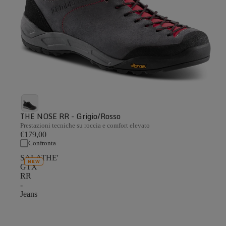
THE NOSE RR - Grigio/Rosso
Prestazioni tecniche su roccia e comfort elevato
€179,00
Confronta
SALATHE'
NEW
GTX
RR
-
Jeans