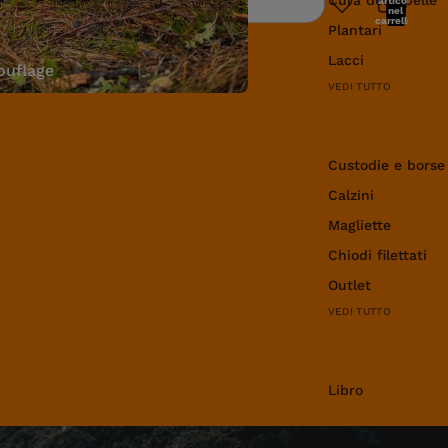
articoli
Ricerca
nel
carrello:
Plantari
0
Lacci
uflage
VEDI TUTTO
Abbigliamento e 
Custodie e borse
Calzini
Magliette
Chiodi filettati
Outlet
VEDI TUTTO
Libro
Libro