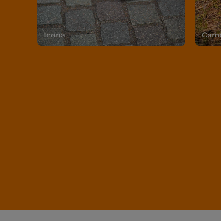
Icona
Camo