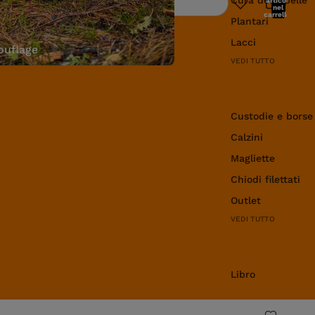
articoli
Ricerca
nel
carrello:
Plantari
0
Lacci
uflage
VEDI TUTTO
Abbigliamento e 
Custodie e borse
Calzini
Magliette
Chiodi filettati
Outlet
VEDI TUTTO
Libro
Libro