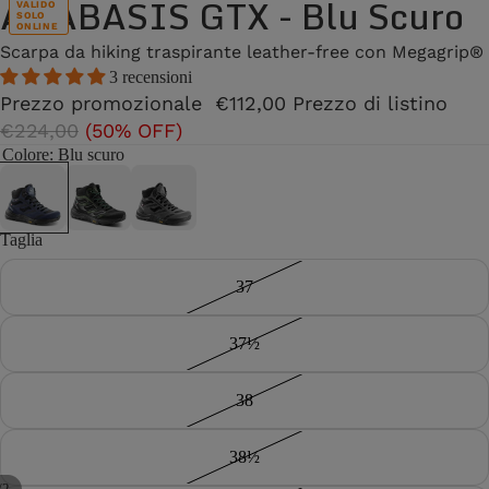
ANABASIS GTX - Blu Scuro
VALIDO
SOLO
ONLINE
Scarpa da hiking traspirante leather-free con Megagrip®
3 recensioni
Prezzo promozionale
€112,00
Prezzo di listino
€224,00
(50% OFF)
Colore
: Blu scuro
Taglia
37
37½
38
38½
/
2