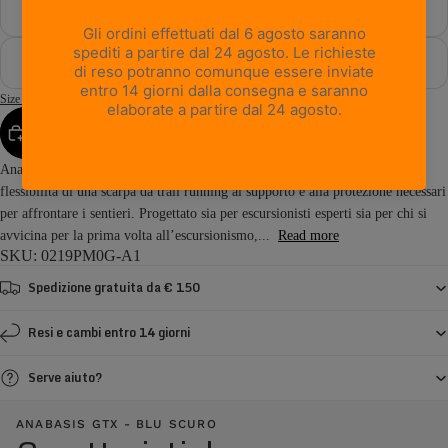
47½
48
Size Guide
AGGIUNGI AL CARRELLO
Anabasis GTX è uno scarpone da hiking leggero che unisce l’agilità e la
flessibilità di una scarpa da trail running al supporto e alla protezione necessari
per affrontare i sentieri. Progettato sia per escursionisti esperti sia per chi si
avvicina per la prima volta all’escursionismo,...
Read more
SKU: 0219PM0G-A1
Spedizione gratuita da € 150
Resi e cambi entro 14 giorni
Serve aiuto?
ANABASIS GTX - BLU SCURO