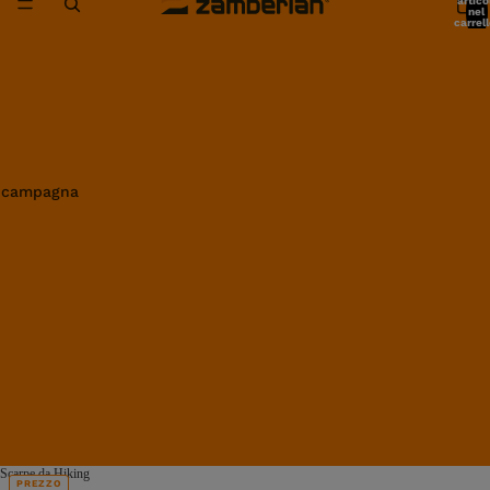
artico
nel
carrell
0
in campagna
Scarpe da Hiking
PREZZO