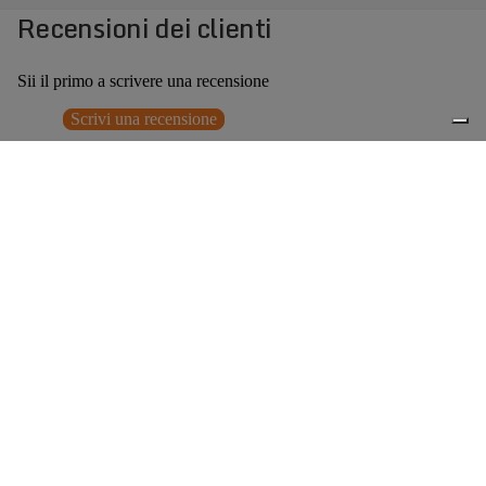
Recensioni dei clienti
Sii il primo a scrivere una recensione
Scrivi una recensione
Nessun elemento trovato
Potrebbero interessarti anche
Prezzo promozionale
€112,00
Prezzo
0
di listino
€224,00
(50% OFF)
Accessori consigliati
Spedizione gratuita sopra ai 150,00€
Italian Design since 1929
Resi facili entro 14 giorni