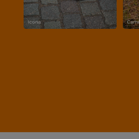
Icona
Camo