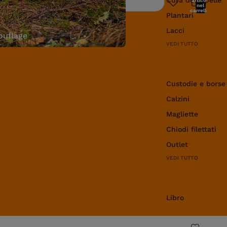
articoli
Ricerca
nel
carrello:
Plantari
0
Lacci
uflage
VEDI TUTTO
Abbigliamento e 
Custodie e borse
Calzini
Magliette
Chiodi filettati
Outlet
VEDI TUTTO
Libro
Libro