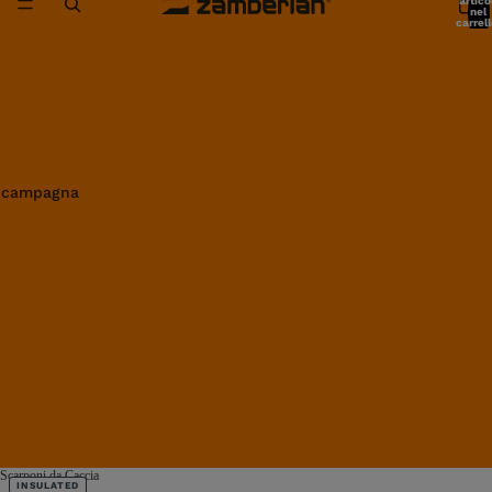
artico
nel
carrell
0
in campagna
Scarponi da Caccia
INSULATED