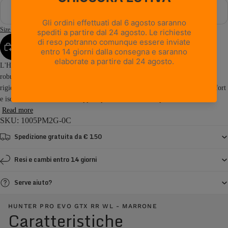
48
Size Guide
AGGIUNGI AL CARRELLO
L'Hunter Pro Evo GTX RR WL è uno scarpone da caccia di alta montagna
robusto e strutturato, progettato per i cacciatori che affrontano temperature
rigide, lunghe ore di posta e terreni impervi. Combinando protezione, comfort
e isolamento termico, è sviluppato per offrire massime prestazioni sia...
Read more
SKU: 1005PM2G-0C
Spedizione gratuita da € 150
Resi e cambi entro 14 giorni
Serve aiuto?
HUNTER PRO EVO GTX RR WL - MARRONE
Caratteristiche