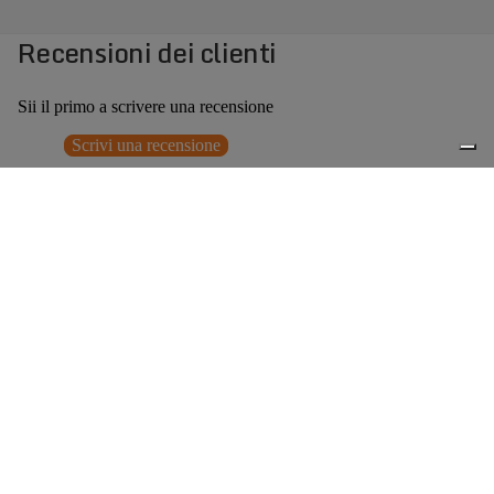
Recensioni dei clienti
Sii il primo a scrivere una recensione
Scrivi una recensione
Nessun elemento trovato
Potrebbero interessarti anche
€369,00
0
Accessori consigliati
Spedizione gratuita sopra ai 150,00€
Italian Design since 1929