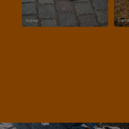
Icona
Camo