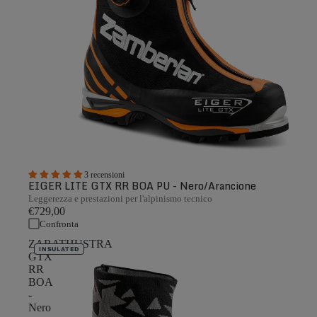
3 recensioni
EIGER LITE GTX RR BOA PU - Nero/Arancione
Leggerezza e prestazioni per l'alpinismo tecnico
€729,00
Confronta
ZARATHUSTRA
INSULATED
GTX
RR
BOA
-
Nero