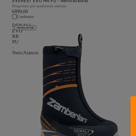
EVEREST EVO RR PU - Nero/Arancio
Progettato per spedizioni estreme
€899,00
Confronta
DENALI
INSULATED
EVO
RR
PU
-
Nero/Arancio