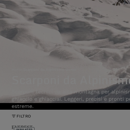
Home
›
Scarponi da Alpinismo Uomo
Scarponi da Alpinis
Scarponi tecnici da alta montagna per alpinis
ghiaccio e ghiacciai. Leggeri, precisi e pronti 
estreme.
FILTRO
EVEREST
INSULATED