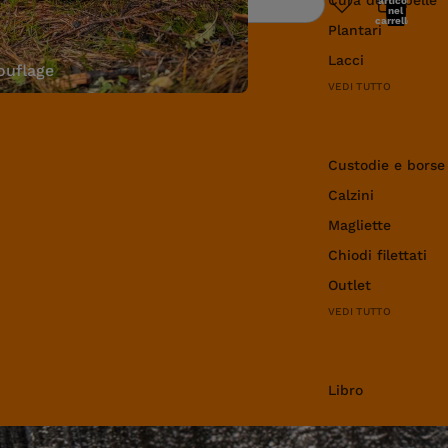
articoli
Ricerca
nel
carrello:
Plantari
0
Lacci
uflage
VEDI TUTTO
Abbigliamento e 
Custodie e borse
Calzini
Magliette
Chiodi filettati
Outlet
VEDI TUTTO
Libro
Libro