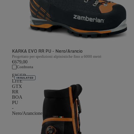
KARKA EVO RR PU - Nero/Arancio
Progettato per spedizioni alpinistiche fino a 6000 metri
€679,00
Confronta
EIGER
INSULATED
LITE
GTX
RR
BOA
PU
-
Nero/Arancione