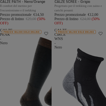
CALZE PATH - Nero/Orange
CALZE SCREE - Grigio
Il comfort del merino per
Progettato per il trekking con zaino e
l'escursionismo e il trekking
carichi pesanti
Prezzo promozionale
€14,50
Prezzo promozionale
€12,00
Prezzo di listino
€29,00
(50%
Prezzo di listino
€24,00
(50%
OFF)
OFF)
CALZE
CALZE
PREZZO VALIDO SOLO ONLINE
PREZZO VALIDO SOLO ONLINE
PEAK
CIRCE
-
WNS
Nero
-
Nero