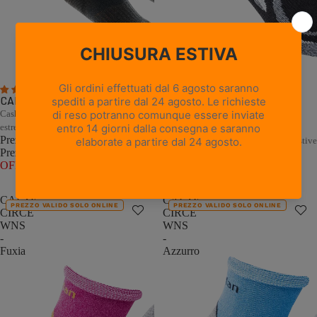
5 recensioni
1 recensione
CALZE PEAK - Nero
Cashmere e Merino per il freddo
CALZE CIRCE WNS - Nero
estremo
Prezzo promozionale
€22,00
Comfort naturale per le escursioni estive
Prezzo di listino
€44,00
(50%
Prezzo promozionale
€11,00
OFF)
Prezzo di listino
€22,00
(50%
OFF)
CALZE
CALZE
PREZZO VALIDO SOLO ONLINE
PREZZO VALIDO SOLO ONLINE
CIRCE
CIRCE
WNS
WNS
-
-
Fuxia
Azzurro