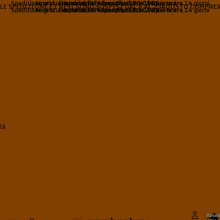
Spedizione gratuita per ordini superiori a 150 € | Reso entro 14 giorni
Novità: Exotrail GTX e Free Blast Pro. Acquista ora.
Handmade Philosophy Since 1929
LE SPEDIZIONI E I RESI SONO SOSPESI DAL 6 AL 23AGOSTO COMPRE
Spedizione gratuita per ordini superiori a 150 € | Reso entro 14 giorni
Novità: Exotrail GTX e Free Blast Pro. Acquista ora.
Handmade Philosophy Since 1929
tà
Total