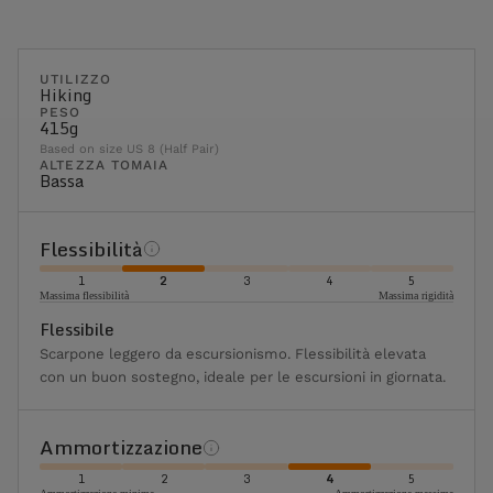
UTILIZZO
Hiking
PESO
415g
Based on size US 8 (Half Pair)
ALTEZZA TOMAIA
Bassa
Flessibilità
1
2
3
4
5
Massima flessibilità
Massima rigidità
Flessibile
Scarpone leggero da escursionismo. Flessibilità elevata
con un buon sostegno, ideale per le escursioni in giornata.
Ammortizzazione
1
2
3
4
5