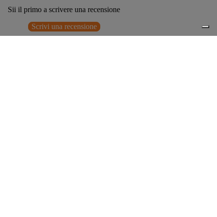
Sii il primo a scrivere una recensione
Scrivi una recensione
Nessun elemento trovato
Potrebbero interessarti anche
€179,00
0
Accessori consigliati
Spedizione gratuita sopra ai 150,00€
Italian Design since 1929
Resi facili entro 14 giorni
Hai bisogno di aiuto?