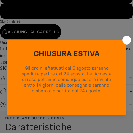
48
Size Guide
AGGIUNGI AL CARRELLO
Una scarpa outdoor dal look curato che non rinuncia alle prestazioni tecniche.
La Free Blast Suede è una calzatura da hiking a taglio basso che combina una
tomaia in pelle scamosciata con la stabilità e l’elevata aderenza della suola
Vibram® Junko. Prodotta in Italia, Free...
Read more
SKU: 0217PM2M-A9
Spedizione gratuita da € 150
Resi e cambi entro 14 giorni
Serve aiuto?
FREE BLAST SUEDE - DENIM
Caratteristiche