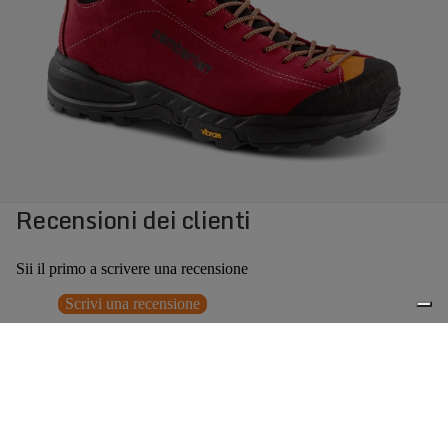
Recensioni dei clienti
Sii il primo a scrivere una recensione
Scrivi una recensione
Nessun elemento trovato
Potrebbero interessarti anche
Prezzo promozionale
€125,30
Prezzo
0
di listino
€179,00
(30% OFF)