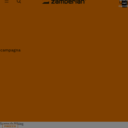
artico
nel
carrell
0
in campagna
Scarpe da Hiking
PREZZO