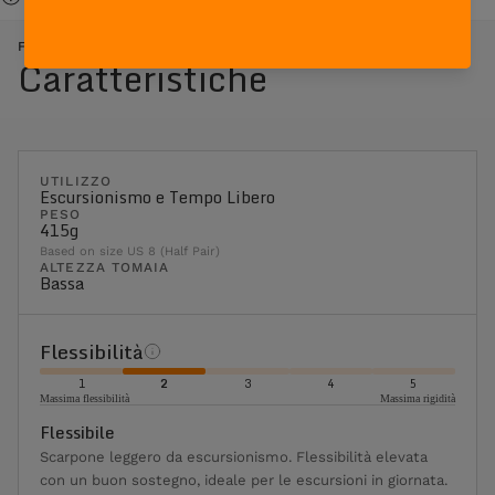
FREE BLAST SUEDE - ROSSO ARANCIONE
Caratteristiche
UTILIZZO
Escursionismo e Tempo Libero
PESO
415g
Based on size US 8 (Half Pair)
ALTEZZA TOMAIA
Bassa
Flessibilità
1
2
3
4
5
Massima flessibilità
Massima rigidità
Flessibile
Scarpone leggero da escursionismo. Flessibilità elevata
con un buon sostegno, ideale per le escursioni in giornata.