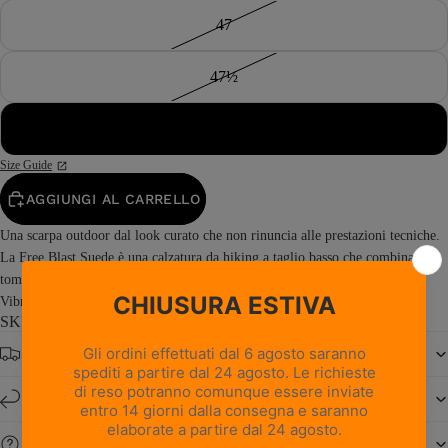
47
47½
48
Size Guide
AGGIUNGI AL CARRELLO
Una scarpa outdoor dal look curato che non rinuncia alle prestazioni tecniche.
La Free Blast Suede è una calzatura da hiking a taglio basso che combina una
tomaia in pelle scamosciata con la stabilità e l’elevata aderenza della suola
Vibram® Junko. Prodotta in Italia, Free...
Read more
SKU: 0217PM1M-RI
Spedizione gratuita da € 150
Resi e cambi entro 14 giorni
Serve aiuto?