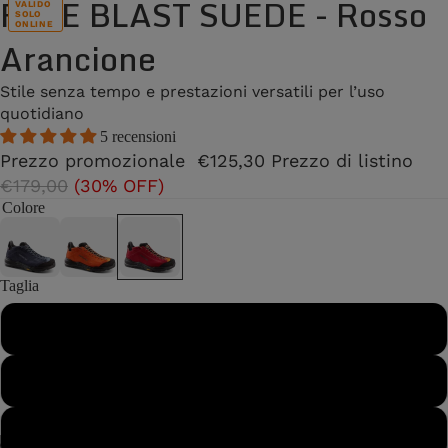
FREE BLAST SUEDE - Rosso
VALIDO
SOLO
ONLINE
Arancione
Stile senza tempo e prestazioni versatili per l’uso
quotidiano
5 recensioni
Prezzo promozionale
€125,30
Prezzo di listino
€179,00
(30% OFF)
Colore
Taglia
37
37½
38
/
2