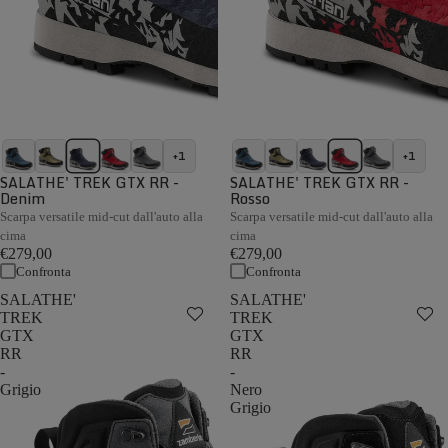
+1
+1
SALATHE' TREK GTX RR -
SALATHE' TREK GTX RR -
Denim
Rosso
Scarpa versatile mid-cut dall'auto alla
Scarpa versatile mid-cut dall'auto alla
cima
cima
€279,00
€279,00
Confronta
Confronta
SALATHE'
SALATHE'
TREK
TREK
GTX
GTX
RR
RR
-
-
Grigio
Nero
Grigio