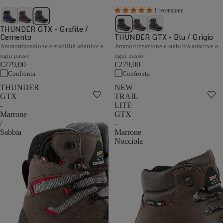
1 recensione
THUNDER GTX - Grafite /
Cemento
THUNDER GTX - Blu / Grigio
Ammortizzazione e stabilità adattive a
Ammortizzazione e stabilità adattive a
ogni passo
ogni passo
€279,00
€279,00
Confronta
Confronta
THUNDER
NEW
GTX
TRAIL
-
LITE
Marrone
GTX
/
-
Sabbia
Marrone
Nocciola