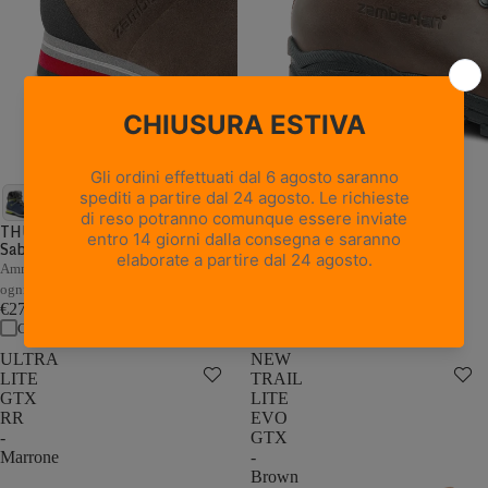
18 recensioni
NEW TRAIL LITE GTX -
Marrone Nocciola
THUNDER GTX - Marrone /
Sabbia
Pelle pieno fiore con trattamento
Hydrobloc®
Ammortizzazione e stabilità adattive a
€235,00
ogni passo
Confronta
€279,00
Confronta
ULTRA
NEW
LITE
TRAIL
GTX
LITE
RR
EVO
-
GTX
Marrone
-
Brown