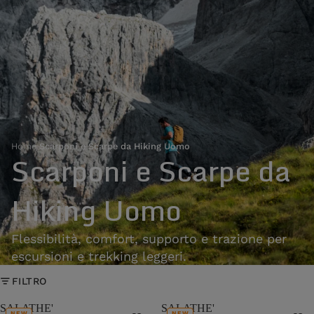
Home
›
Scarponi e Scarpe da Hiking Uomo
Scarponi e Scarpe da
Hiking Uomo
Flessibilità, comfort, supporto e trazione per
escursioni e trekking leggeri.
FILTRO
SALATHE'
SALATHE'
NEW
NEW