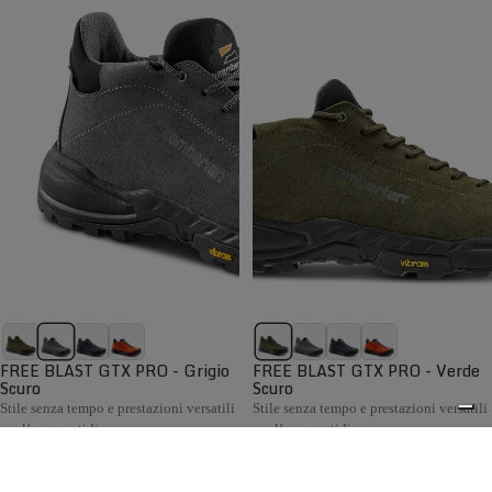
FREE BLAST GTX PRO - Grigio
FREE BLAST GTX PRO - Verde
Scuro
Scuro
Stile senza tempo e prestazioni versatili
Stile senza tempo e prestazioni versatili
per l’uso quotidiano
per l’uso quotidiano
€199,00
€199,00
Confronta
Confronta
La collezione Hiking Uomo Zamberlan comprende scarponi