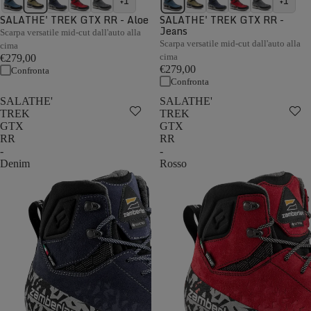
+1
+1
SALATHE' TREK GTX RR - Aloe
SALATHE' TREK GTX RR -
Jeans
Scarpa versatile mid-cut dall'auto alla
Scarpa versatile mid-cut dall'auto alla
cima
cima
€279,00
€279,00
Confronta
Confronta
SALATHE'
SALATHE'
TREK
TREK
GTX
GTX
RR
RR
-
-
Denim
Rosso