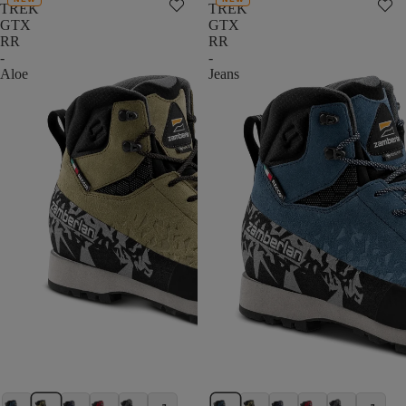
TREK
TREK
GTX
GTX
RR
RR
-
-
Aloe
Jeans