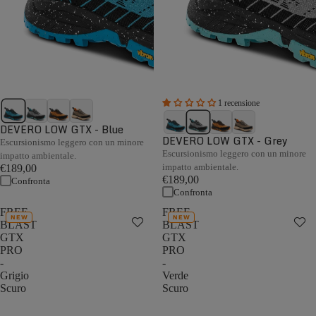
1 recensione
DEVERO LOW GTX - Blue
DEVERO LOW GTX - Grey
Escursionismo leggero con un minore
Escursionismo leggero con un minore
impatto ambientale.
impatto ambientale.
€189,00
€189,00
Confronta
Confronta
FREE
FREE
NEW
NEW
BLAST
BLAST
GTX
GTX
PRO
PRO
-
-
Grigio
Verde
Scuro
Scuro