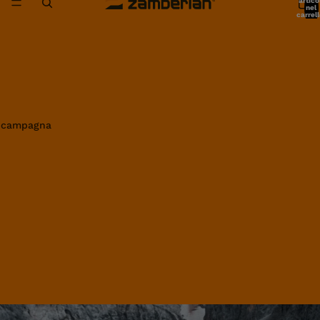
artico
nel
carrell
0
in campagna