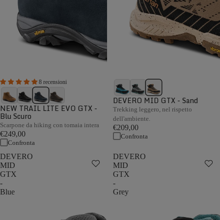
8 recensioni
DEVERO MID GTX - Sand
NEW TRAIL LITE EVO GTX -
Trekking leggero, nel rispetto
Blu Scuro
dell'ambiente.
Scarpone da hiking con tomaia intera
€209,00
€249,00
Confronta
Confronta
DEVERO
DEVERO
MID
MID
GTX
GTX
-
-
Blue
Grey