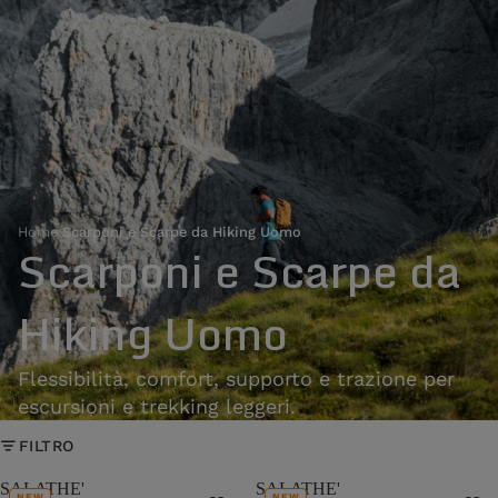
Home
›
Scarponi e Scarpe da Hiking Uomo
Scarponi e Scarpe da
Hiking Uomo
Flessibilità, comfort, supporto e trazione per
escursioni e trekking leggeri.
FILTRO
SALATHE'
SALATHE'
NEW
NEW