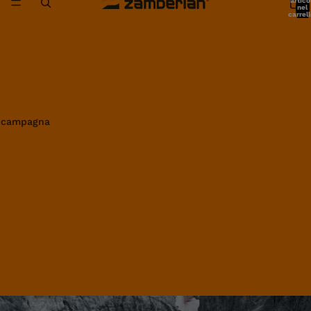
artico
nel
carrell
0
in campagna