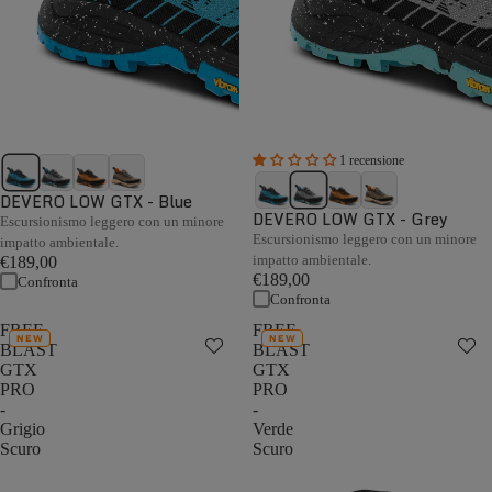
1 recensione
DEVERO LOW GTX - Blue
DEVERO LOW GTX - Grey
Escursionismo leggero con un minore
Escursionismo leggero con un minore
impatto ambientale.
impatto ambientale.
€189,00
€189,00
Confronta
Confronta
FREE
FREE
NEW
NEW
BLAST
BLAST
GTX
GTX
PRO
PRO
-
-
Grigio
Verde
Scuro
Scuro