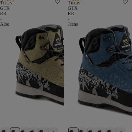
TREK
TREK
GTX
GTX
RR
RR
-
-
Aloe
Jeans