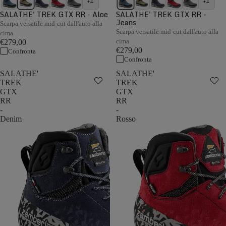
+1
+1
SALATHE' TREK GTX RR - Aloe
SALATHE' TREK GTX RR -
Jeans
Scarpa versatile mid-cut dall'auto alla
Scarpa versatile mid-cut dall'auto alla
cima
cima
€279,00
€279,00
Confronta
Confronta
SALATHE'
SALATHE'
TREK
TREK
GTX
GTX
RR
RR
-
-
Denim
Rosso