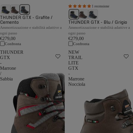
1 recensione
THUNDER GTX - Grafite /
Cemento
THUNDER GTX - Blu / Grigio
Ammortizzazione e stabilità adattive a
Ammortizzazione e stabilità adattive a
ogni passo
ogni passo
€279,00
€279,00
Confronta
Confronta
THUNDER
NEW
GTX
TRAIL
-
LITE
Marrone
GTX
/
-
Sabbia
Marrone
Nocciola