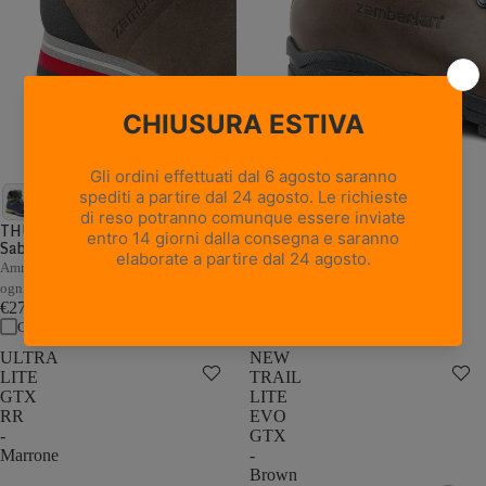
18 recensioni
NEW TRAIL LITE GTX -
Marrone Nocciola
THUNDER GTX - Marrone /
Sabbia
Pelle pieno fiore con trattamento
Hydrobloc®
Ammortizzazione e stabilità adattive a
€235,00
ogni passo
Confronta
€279,00
Confronta
ULTRA
NEW
LITE
TRAIL
GTX
LITE
RR
EVO
-
GTX
Marrone
-
Brown