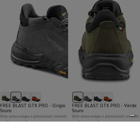
FREE BLAST GTX PRO - Grigio
FREE BLAST GTX PRO - Verde
Scuro
Scuro
Stile senza tempo e prestazioni versatili
Stile senza tempo e prestazioni versatili
per l’uso quotidiano
per l’uso quotidiano
€199,00
€199,00
Confronta
Confronta
La collezione Hiking Uomo Zamberlan comprende scarponi