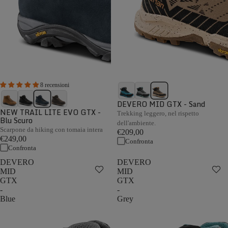
8 recensioni
DEVERO MID GTX - Sand
NEW TRAIL LITE EVO GTX -
Trekking leggero, nel rispetto
Blu Scuro
dell'ambiente.
Scarpone da hiking con tomaia intera
€209,00
€249,00
Confronta
Confronta
DEVERO
DEVERO
MID
MID
GTX
GTX
-
-
Blue
Grey