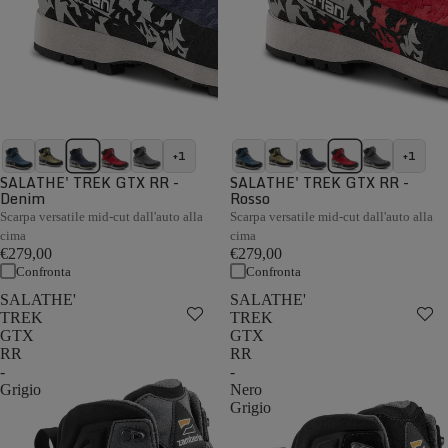
+1
+1
SALATHE' TREK GTX RR -
SALATHE' TREK GTX RR -
Denim
Rosso
Scarpa versatile mid-cut dall'auto alla
Scarpa versatile mid-cut dall'auto alla
cima
cima
€279,00
€279,00
Confronta
Confronta
SALATHE'
SALATHE'
TREK
TREK
GTX
GTX
RR
RR
-
-
Grigio
Nero
Grigio