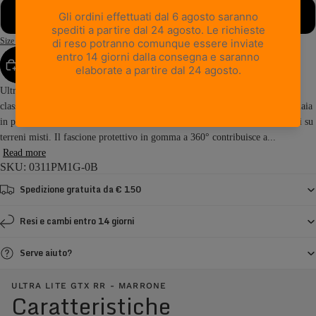
49
Size Guide
AGGIUNGI AL CARRELLO
Ultra Lite GTX RR racchiude l’essenza dello scarpone da hiking dal design
classico, unita alla qualità dell’artigianalità italiana. Realizzato con una tomaia
in pelle pieno fiore bottalata, offre comfort duraturo e prestazioni affidabili su
terreni misti. Il fascione protettivo in gomma a 360° contribuisce a...
Read more
SKU: 0311PM1G-0B
Spedizione gratuita da € 150
Resi e cambi entro 14 giorni
Serve aiuto?
ULTRA LITE GTX RR - MARRONE
Caratteristiche