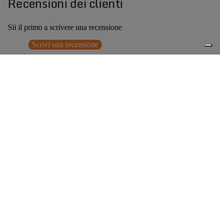
Recensioni dei clienti
Sii il primo a scrivere una recensione
Scrivi una recensione
Nessun elemento trovato
Potrebbero interessarti anche
€259,00
0
Accessori consigliati
Spedizione gratuita sopra ai 150,00€
Italian Design since 1929
Resi facili entro 14 giorni