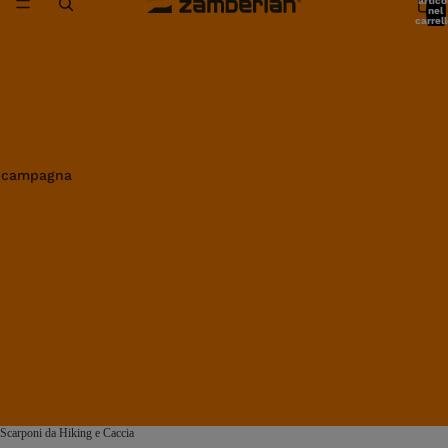
artico
nel
carrell
0
in campagna
Scarponi da Hiking e Caccia