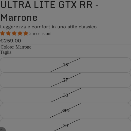
ULTRA LITE GTX RR -
Marrone
Leggerezza e comfort in uno stile classico
2 recensioni
€259,00
Colore
: Marrone
Taglia
36
37
38
38½
39
/
7