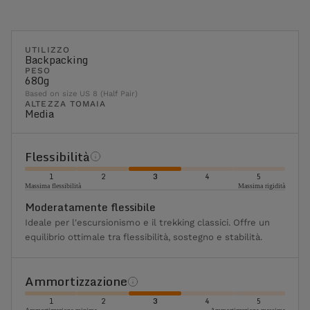
UTILIZZO
Backpacking
PESO
680g
Based on size US 8 (Half Pair)
ALTEZZA TOMAIA
Media
Flessibilità
1
2
3
4
5
Massima flessibilità
Massima rigidità
Moderatamente flessibile
Ideale per l'escursionismo e il trekking classici. Offre un
equilibrio ottimale tra flessibilità, sostegno e stabilità.
Ammortizzazione
1
2
3
4
5