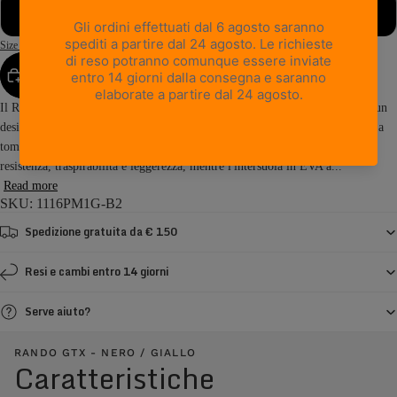
48
Size Guide
AGGIUNGI AL CARRELLO
Il Rando GTX reinventa il concetto tradizionale di backpacking attraverso un
design più leggero e versatile, nato per le avventure in montagna di oggi. La
tomaia in pelle Perwanger® e Cordura® offre un equilibrio perfetto tra
resistenza, traspirabilità e leggerezza, mentre l'intersuola in EVA a...
Read more
SKU: 1116PM1G-B2
Spedizione gratuita da € 150
Resi e cambi entro 14 giorni
Serve aiuto?
RANDO GTX - NERO / GIALLO
Caratteristiche