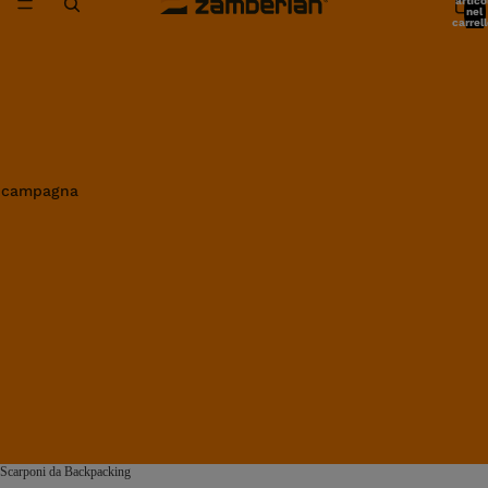
artico
nel
carrell
0
in campagna
Scarponi da Backpacking