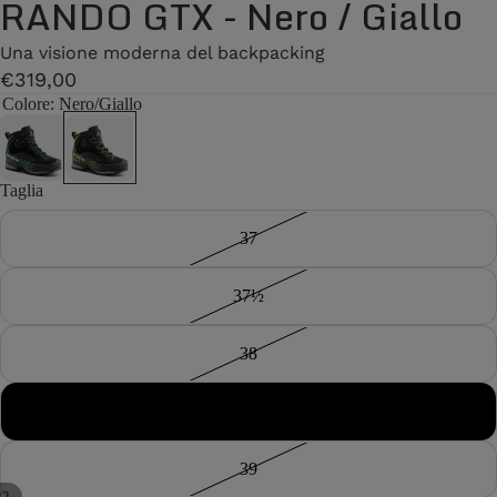
RANDO GTX - Nero / Giallo
Una visione moderna del backpacking
€319,00
Colore
: Nero/Giallo
Taglia
37
37½
38
38½
39
/
2