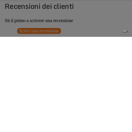
Recensioni dei clienti
Sii il primo a scrivere una recensione
Scrivi una recensione
Nessun elemento trovato
Potrebbero interessarti anche
€319,00
0
Accessori consigliati
Spedizione gratuita sopra ai 150,00€
Italian Design since 1929
Resi facili entro 14 giorni