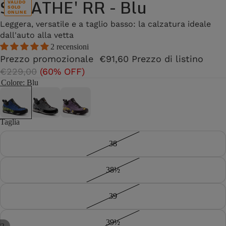
SALATHE' RR - Blu
VALIDO
SOLO
ONLINE
Leggera, versatile e a taglio basso: la calzatura ideale
dall'auto alla vetta
2 recensioni
Prezzo promozionale
€91,60
Prezzo di listino
€229,00
(60% OFF)
Colore
: Blu
Taglia
38
38½
39
39½
/
2