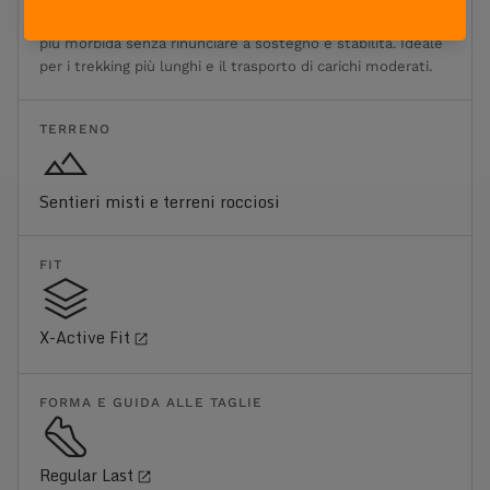
l'affaticamento sulle lunghe distanze. Offre una calzata
più morbida senza rinunciare a sostegno e stabilità. Ideale
per i trekking più lunghi e il trasporto di carichi moderati.
TERRENO
Sentieri misti e terreni rocciosi
FIT
X-Active Fit
FORMA E GUIDA ALLE TAGLIE
Regular Last