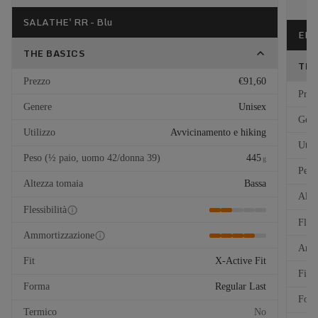
SALATHE' RR - Blu
EL C
THE BASICS
THE
Prezzo
€91,60
Prez
Genere
Unisex
Gene
Utilizzo
Avvicinamento e hiking
Util
Peso (½ paio, uomo 42/donna 39)
445
g
Peso
Altezza tomaia
Bassa
Alte
Flessibilità
Fless
Ammortizzazione
Ammo
Fit
X-Active Fit
Fit
Forma
Regular Last
For
Termico
No