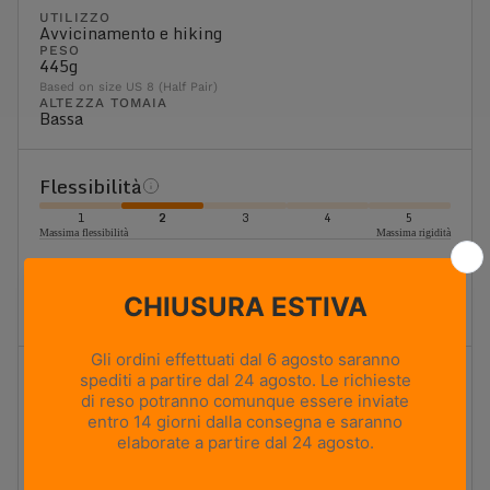
UTILIZZO
Avvicinamento e hiking
PESO
445g
Based on size US 8 (Half Pair)
ALTEZZA TOMAIA
Bassa
Flessibilità
1
2
3
4
5
Massima flessibilità
Massima rigidità
Flessibile
Scarpone leggero da escursionismo. Flessibilità elevata
con un buon sostegno, ideale per le escursioni in giornata.
Ammortizzazione
1
2
3
4
5
Ammortizzazione minima
Ammortizzazione massima
Ammortizzazione alta
Ammortizzazione elevata che riduce l'impatto degli urti e