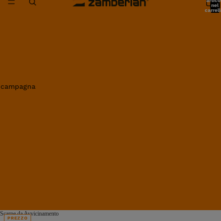
artico
nel
carrell
0
in campagna
Scarpe da Avvicinamento
PREZZO