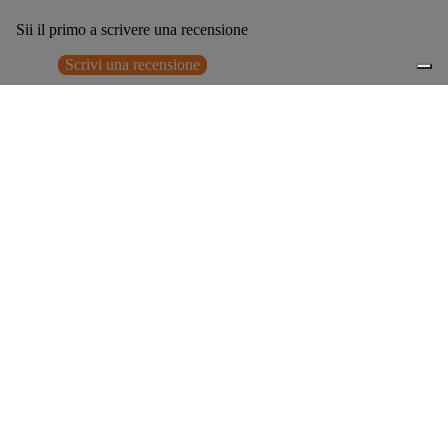
Sii il primo a scrivere una recensione
Scrivi una recensione
Nessun elemento trovato
Potrebbero interessarti anche
€365,00
0
Accessori consigliati
Spedizione gratuita sopra ai 150,00€
Italian Design since 1929
Resi facili entro 14 giorni
Hai bisogno di aiuto?