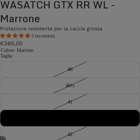
WASATCH GTX RR WL -
Marrone
Protezione resistente per la caccia grossa
3 recensioni
€365,00
Colore
: Marrone
Taglia
40
40½
41
41½
42
/
7