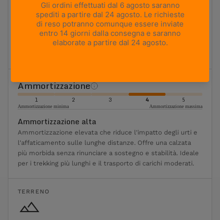
1
2
3
4
5
Massima flessibilità
Massima rigidità
Rigida
Ideale per il trekking con zaino e i terreni più impegnativi.
Offre una piattaforma stabile, un'elevata rigidità torsionale
ed è progettata per il trasporto di carichi pesanti.
Ammortizzazione
1
2
3
4
5
Ammortizzazione minima
Ammortizzazione massima
Ammortizzazione alta
Ammortizzazione elevata che riduce l'impatto degli urti e
l'affaticamento sulle lunghe distanze. Offre una calzata
più morbida senza rinunciare a sostegno e stabilità. Ideale
per i trekking più lunghi e il trasporto di carichi moderati.
TERRENO