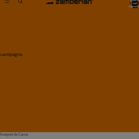
artico
nel
carrell
0
in campagna
Scarponi da Caccia