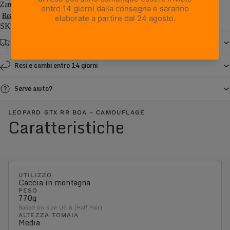
Zamberlan, offre il comfort, la durevolezza e le prestazioni su cui...
Read more
SKU: 4013PM1G-0C
Spedizione gratuita da € 150
Resi e cambi entro 14 giorni
Serve aiuto?
LEOPARD GTX RR BOA - CAMOUFLAGE
Caratteristiche
UTILIZZO
Caccia in montagna
PESO
770g
Based on size US 8 (Half Pair)
ALTEZZA TOMAIA
Media