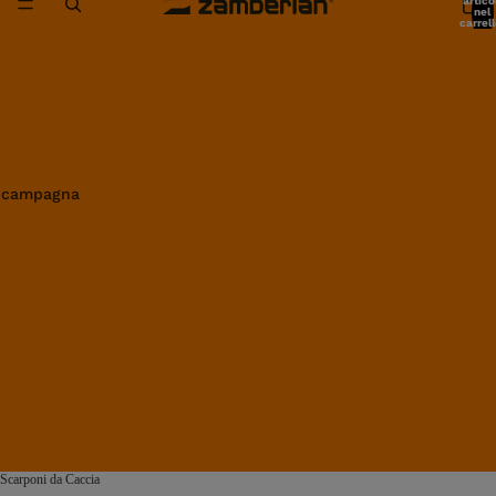
artico
nel
carrell
0
in campagna
Scarponi da Caccia