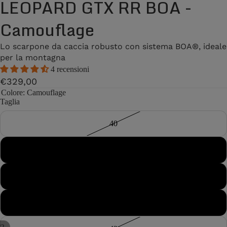
LEOPARD GTX RR BOA -
Camouflage
Lo scarpone da caccia robusto con sistema BOA®, ideale
per la montagna
4 recensioni
€329,00
Colore
: Camouflage
Taglia
40
40½
41
41½
/
2