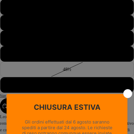
46½
47
47½
48
48½
49
Size Guide
AGGIUNGI AL CARRELLO
Leopard GTX RR BOA eccelle nella caccia in ambienti montani, territori
remoti (backcountry) e zone boschive, dove è richiesto uno scarpone protettivo
e confortevole. Costruito su una delle piattaforme da caccia più collaudate di