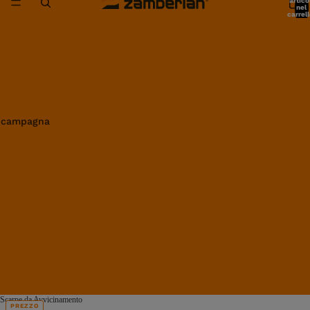
artico
nel
carrell
0
in campagna
Scarpe da Avvicinamento
PREZZO