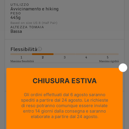
UTILIZZO
Avvicinamento e hiking
PESO
445g
Based on size US 8 (Half Pair)
ALTEZZA TOMAIA
Bassa
Flessibilità
1
2
3
4
5
Massima flessibilità
Massima rigidità
Flessibile
Scarpone leggero da escursionismo. Flessibilità elevata
con un buon sostegno, ideale per le escursioni in giornata.
Ammortizzazione
1
2
3
4
5
Ammortizzazione minima
Ammortizzazione massima
Ammortizzazione alta
Ammortizzazione elevata che riduce l'impatto degli urti e