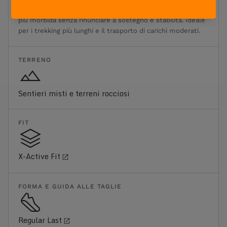
l'affaticamento sulle lunghe distanze. Offre una calzata
più morbida senza rinunciare a sostegno e stabilità. Ideale
per i trekking più lunghi e il trasporto di carichi moderati.
TERRENO
Sentieri misti e terreni rocciosi
FIT
X-Active Fit
FORMA E GUIDA ALLE TAGLIE
Regular Last