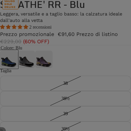
SALATHE' RR - Blu
VALIDO
SOLO
ONLINE
Leggera, versatile e a taglio basso: la calzatura ideale
dall'auto alla vetta
2 recensioni
Prezzo promozionale
€91,60
Prezzo di listino
€229,00
(60% OFF)
Colore
: Blu
Taglia
38
38½
39
39½
/
2