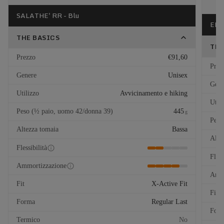
SALATHE' RR - Blu
EL C
THE BASICS
THE
Prezzo
€91,60
Prez
Genere
Unisex
Gene
Utilizzo
Avvicinamento e hiking
Util
Peso (½ paio, uomo 42/donna 39)
445
g
Peso
Altezza tomaia
Bassa
Alte
Flessibilità
Fless
Ammortizzazione
Ammo
Fit
X-Active Fit
Fit
Forma
Regular Last
For
Termico
No