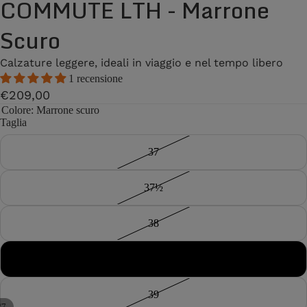
COMMUTE LTH - Marrone
Scuro
Calzature leggere, ideali in viaggio e nel tempo libero
1 recensione
€209,00
Colore
: Marrone scuro
Taglia
37
37½
38
38½
39
/
7