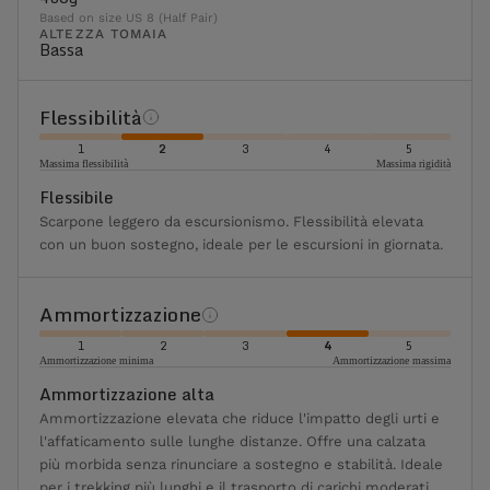
Based on size US 8 (Half Pair)
ALTEZZA TOMAIA
Bassa
Flessibilità
1
2
3
4
5
Massima flessibilità
Massima rigidità
Flessibile
Scarpone leggero da escursionismo. Flessibilità elevata
con un buon sostegno, ideale per le escursioni in giornata.
Ammortizzazione
1
2
3
4
5
Ammortizzazione minima
Ammortizzazione massima
Ammortizzazione alta
Ammortizzazione elevata che riduce l'impatto degli urti e
l'affaticamento sulle lunghe distanze. Offre una calzata
più morbida senza rinunciare a sostegno e stabilità. Ideale
per i trekking più lunghi e il trasporto di carichi moderati.