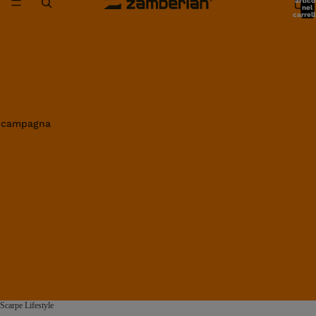
artico
nel
carrell
0
in campagna
Scarpe Lifestyle