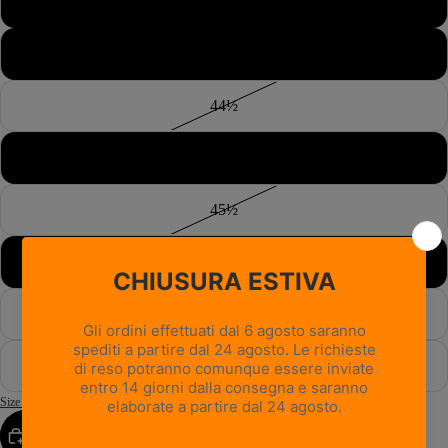
43½
44
44½
45
45½
46
46½
47
Size Guide
AGGIUNGI AL CARRELLO