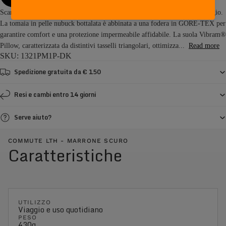
Scarpe per il tempo libero progettate per l'uso quotidiano in città e in viaggio.
La tomaia in pelle nubuck bottalata è abbinata a una fodera in GORE-TEX per
garantire comfort e una protezione impermeabile affidabile. La suola Vibram®
Pillow, caratterizzata da distintivi tasselli triangolari, ottimizza...
Read more
SKU: 1321PM1P-DK
Spedizione gratuita da € 150
Resi e cambi entro 14 giorni
Serve aiuto?
COMMUTE LTH - MARRONE SCURO
Caratteristiche
UTILIZZO
Viaggio e uso quotidiano
PESO
430g