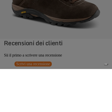
Recensioni dei clienti
Sii il primo a scrivere una recensione
Scrivi una recensione
Nessun elemento trovato
Potrebbero interessarti anche
€209,00
0
Accessori consigliati