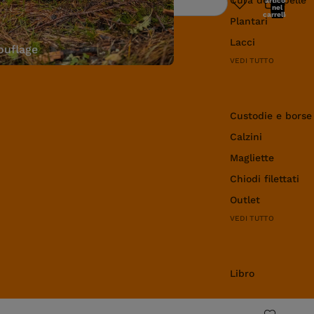
articoli
Ricerca
nel
carrello:
Plantari
0
Lacci
uflage
VEDI TUTTO
Abbigliamento e 
Custodie e borse
Calzini
Magliette
Chiodi filettati
Outlet
VEDI TUTTO
Libro
Libro