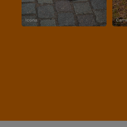
Icona
Camo