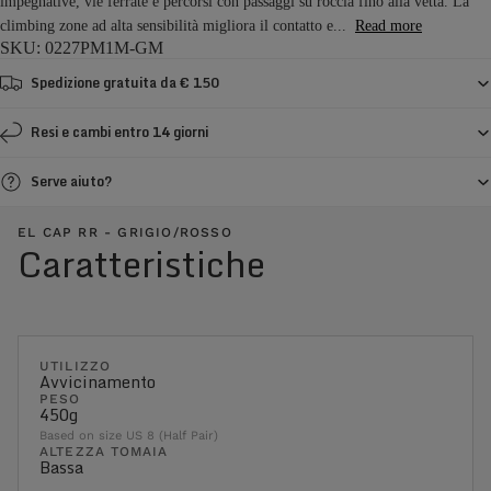
impegnative, vie ferrate e percorsi con passaggi su roccia fino alla vetta. La
climbing zone ad alta sensibilità migliora il contatto e...
Read more
SKU: 0227PM1M-GM
Spedizione gratuita da € 150
Resi e cambi entro 14 giorni
Serve aiuto?
EL CAP RR - GRIGIO/ROSSO
Caratteristiche
UTILIZZO
Avvicinamento
PESO
450g
Based on size US 8 (Half Pair)
ALTEZZA TOMAIA
Bassa