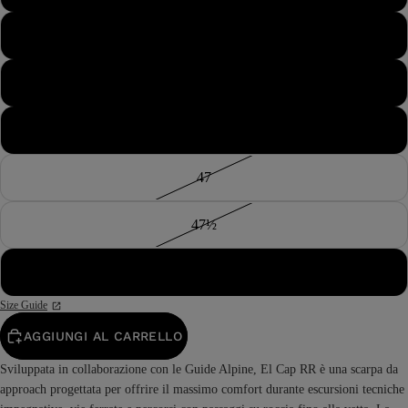
45½
46
46½
47
47½
48
Size Guide
AGGIUNGI AL CARRELLO
Sviluppata in collaborazione con le Guide Alpine, El Cap RR è una scarpa da
approach progettata per offrire il massimo comfort durante escursioni tecniche