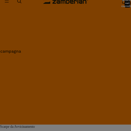
artico
nel
carrell
0
in campagna
Scarpe da Avvicinamento