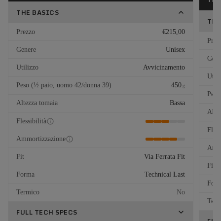
THE BASICS
THE
Prezzo
€215,00
Prez
Genere
Unisex
Gene
Utilizzo
Avvicinamento
Util
Peso (½ paio, uomo 42/donna 39)
450
g
Peso
Altezza tomaia
Bassa
Alte
Flessibilità
Fless
Ammortizzazione
Ammo
Fit
Via Ferrata Fit
Fit
Forma
Technical Last
For
Termico
No
Term
FULL TECH SPECS