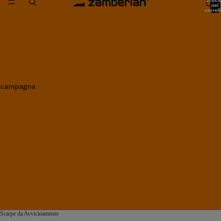
artico
nel
carrell
0
in campagna
Scarpe da Avvicinamento