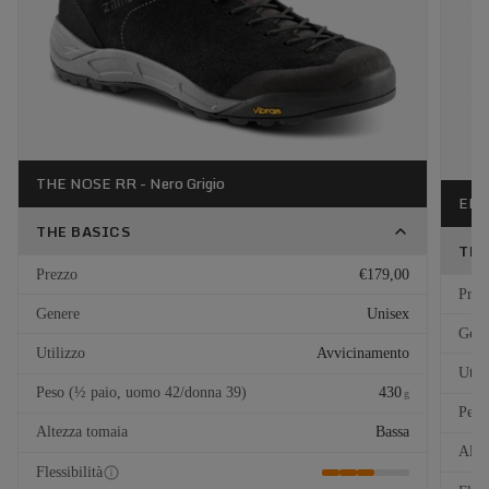
THE NOSE RR - Nero Grigio
EL C
THE BASICS
THE
Prezzo
€179,00
Prez
Genere
Unisex
Gene
Utilizzo
Avvicinamento
Util
Peso (½ paio, uomo 42/donna 39)
430
g
Peso
Altezza tomaia
Bassa
Alte
Flessibilità