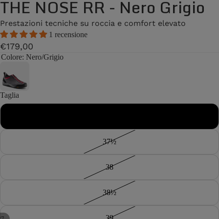
THE NOSE RR - Nero Grigio
Prestazioni tecniche su roccia e comfort elevato
1 recensione
€179,00
Colore
: Nero/Grigio
Taglia
37
37½
38
38½
39
/
7